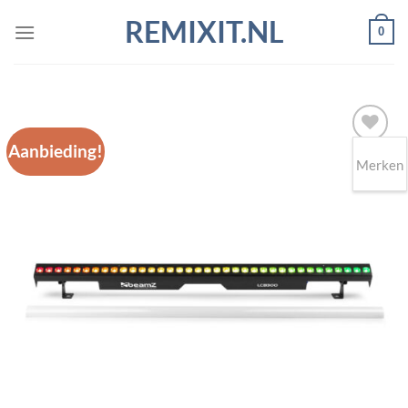
Ga
REMIXIT.NL
0
naar
inhoud
Aanbieding!
Merken
Toevoegen
aan
wenslijst