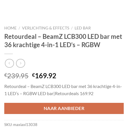
HOME
/
VERLICHTING & EFFECTS
/
LED BAR
Retourdeal – BeamZ LCB300 LED bar met
36 krachtige 4-in-1 LED’s – RGBW
Oorspronkelijke
Huidige
239.95
169.92
€
€
prijs
prijs
Retourdeal – BeamZ LCB300 LED bar met 36 krachtige 4-in-
was:
is:
1 LED’s – RGBW LED bar|Retourdeals 169.92
€239.95.
€169.92.
NAAR AANBIEDER
SKU:
maxiaxi13038