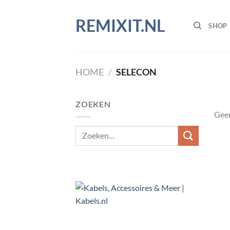
Ga
naar
REMIXIT.NL
SHOP
inhoud
HOME
/
SELECON
ZOEKEN
Geen
Zoeken
naar: