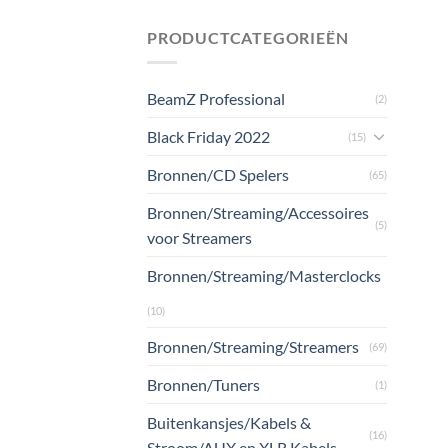
PRODUCTCATEGORIEËN
BeamZ Professional
(2)
Black Friday 2022
(15)
Bronnen/CD Spelers
(65)
Bronnen/Streaming/Accessoires
(5)
voor Streamers
Bronnen/Streaming/Masterclocks
(10)
Bronnen/Streaming/Streamers
(69)
Bronnen/Tuners
(1)
Buitenkansjes/Kabels &
(16)
Stroom/AUX en XLR Kabels