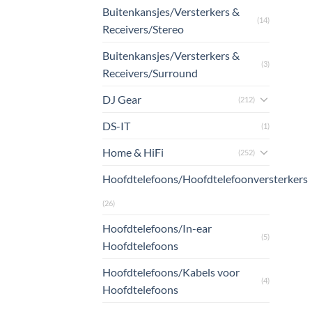
Buitenkansjes/Versterkers &
(14)
Receivers/Stereo
Buitenkansjes/Versterkers &
(3)
Receivers/Surround
DJ Gear
(212)
DS-IT
(1)
Home & HiFi
(252)
Hoofdtelefoons/Hoofdtelefoonversterkers
(26)
Hoofdtelefoons/In-ear
(5)
Hoofdtelefoons
Hoofdtelefoons/Kabels voor
(4)
Hoofdtelefoons