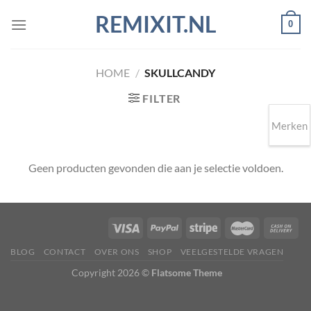
Ga
REMIXIT.NL
0
naar
inhoud
HOME
/
SKULLCANDY
FILTER
Merken
Geen producten gevonden die aan je selectie voldoen.
BLOG
CONTACT
OVER ONS
SHOP
VEELGESTELDE VRAGEN
Copyright 2026 ©
Flatsome Theme