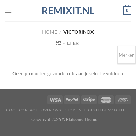
Ga
REMIXIT.NL
0
naar
inhoud
HOME
/
VICTORINOX
FILTER
Merken
Geen producten gevonden die aan je selectie voldoen.
BLOG
CONTACT
OVER ONS
SHOP
VEELGESTELDE VRAGEN
Copyright 2026 ©
Flatsome Theme