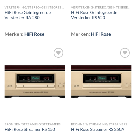
VERSTERKING/STEREO/GEINTEGREERDE VERSTERKERS
VERSTERKING/STEREO/GEINTEGREERDE VERSTERKERS
HiFi Rose Geintegreerde
HiFi Rose Geintegreerde
Versterker RA 280
Versterker RS 520
Merken:
HiFi Rose
Merken:
HiFi Rose
Toevoegen
Toevoegen
aan
aan
wenslijst
wenslijst
BRONNEN/STREAMING/STREAMERS
BRONNEN/STREAMING/STREAMERS
HiFi Rose Streamer RS 150
HiFi Rose Streamer RS 250A