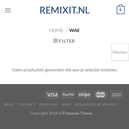
Ga
REMIXIT.NL
0
naar
inhoud
HOME
/
WAE
FILTER
Merken
Geen producten gevonden die aan je selectie voldoen.
BLOG
CONTACT
OVER ONS
SHOP
VEELGESTELDE VRAGEN
Copyright 2026 ©
Flatsome Theme