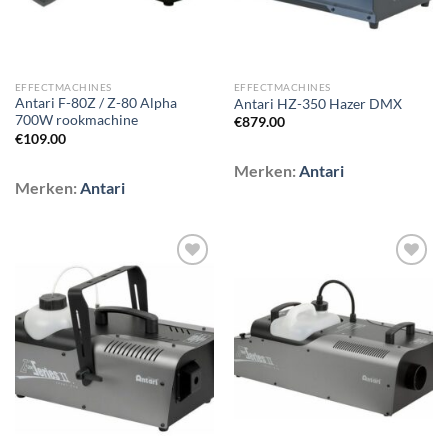
EFFECTMACHINES
EFFECTMACHINES
Antari F-80Z / Z-80 Alpha
Antari HZ-350 Hazer DMX
700W rookmachine
€
879.00
€
109.00
Merken:
Antari
Merken:
Antari
Toevoegen
Toevoegen
aan
aan
wenslijst
wenslijst