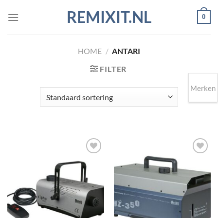
Ga
REMIXIT.NL
0
naar
inhoud
HOME
/
ANTARI
FILTER
Merken
Toevoegen
Toevoegen
aan
aan
wenslijst
wenslijst