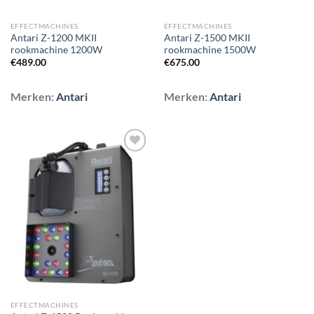
EFFECTMACHINES
EFFECTMACHINES
Antari Z-1200 MKII
Antari Z-1500 MKII
rookmachine 1200W
rookmachine 1500W
€
489.00
€
675.00
Merken:
Antari
Merken:
Antari
Toevoegen
aan
wenslijst
EFFECTMACHINES