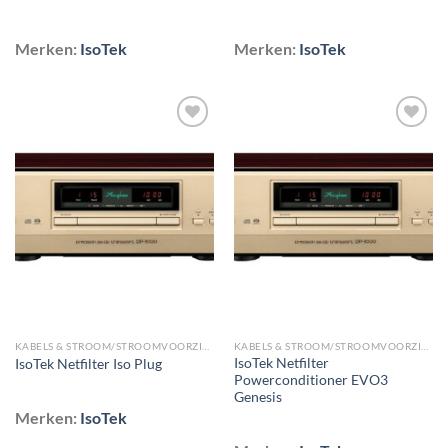
Merken:
IsoTek
Merken:
IsoTek
Toevoegen
Toevoegen
aan
aan
wenslijst
wenslijst
KABELS & STROOM/STROOMVOORZIENING/STEKKERDOZEN & NETFILTERS
KABELS & STROOM/STROOMVOORZIENING/STEKKERDOZEN & NETFILTERS
IsoTek Netfilter
IsoTek Netfilter Iso Plug
Powerconditioner EVO3
Genesis
Merken:
IsoTek