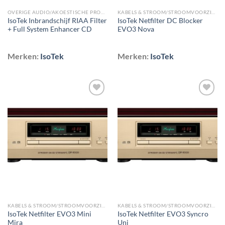
OVERIGE AUDIO/AKOESTISCHE PRODUCTEN
KABELS & STROOM/STROOMVOORZIENING/STEKKERDOZEN & NETFILTERS
IsoTek Inbrandschijf RIAA Filter
IsoTek Netfilter DC Blocker
+ Full System Enhancer CD
EVO3 Nova
Merken:
IsoTek
Merken:
IsoTek
Toevoegen
Toevoegen
aan
aan
wenslijst
wenslijst
KABELS & STROOM/STROOMVOORZIENING/STEKKERDOZEN & NETFILTERS
KABELS & STROOM/STROOMVOORZIENING/STEKKERDOZEN & NETFILTERS
IsoTek Netfilter EVO3 Mini
IsoTek Netfilter EVO3 Syncro
Mira
Uni