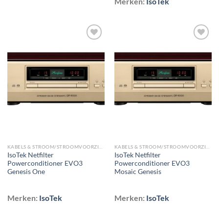
Merken:
IsoTek
Toevoegen
Toevoegen
aan
aan
wenslijst
wenslijst
KABELS & STROOM/STROOMVOORZIENING/STEKKERDOZEN & NETFILTERS
KABELS & STROOM/STROOMVOORZIENING/STEKKERDOZEN & NETFILTERS
IsoTek Netfilter
IsoTek Netfilter
Powerconditioner EVO3
Powerconditioner EVO3
Genesis One
Mosaic Genesis
Merken:
IsoTek
Merken:
IsoTek