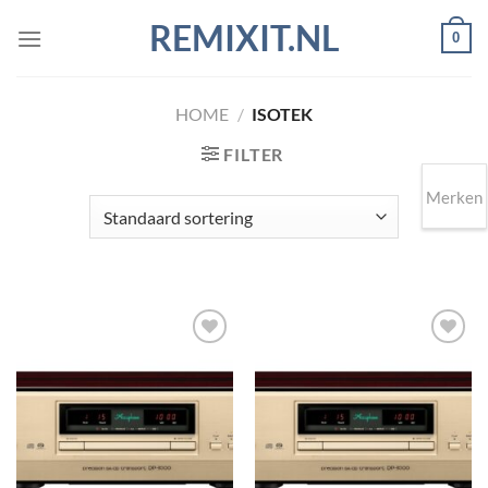
Ga
REMIXIT.NL
0
naar
inhoud
HOME
/
ISOTEK
FILTER
Merken
Toevoegen
Toevoegen
aan
aan
wenslijst
wenslijst