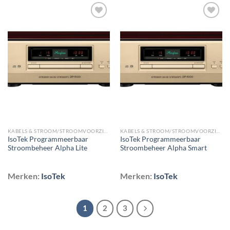
Toevoegen
Toevoegen
aan
aan
wenslijst
wenslijst
KABELS & STROOM/STROOMVOORZIENING/STEKKERDOZEN & NETFILTERS
KABELS & STROOM/STROOMVOORZIENING/STEKKERDOZEN & NETFILTERS
IsoTek Programmeerbaar
IsoTek Programmeerbaar
Stroombeheer Alpha Lite
Stroombeheer Alpha Smart
Merken:
IsoTek
Merken:
IsoTek
1
2
3