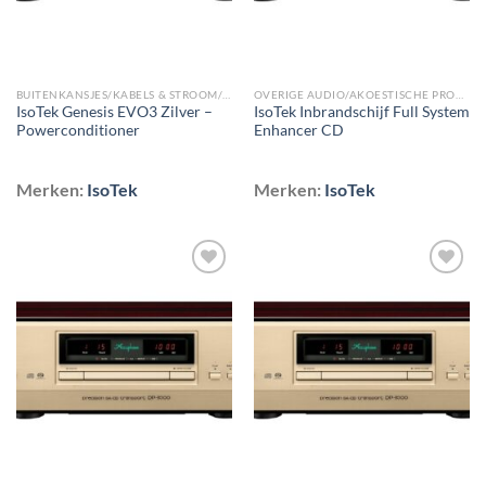
BUITENKANSJES/KABELS & STROOM/STEKKERDOZEN EN NETFILTERS
OVERIGE AUDIO/AKOESTISCHE PRODUCTEN
IsoTek Genesis EVO3 Zilver –
IsoTek Inbrandschijf Full System
Powerconditioner
Enhancer CD
Merken:
IsoTek
Merken:
IsoTek
Toevoegen
Toevoegen
aan
aan
wenslijst
wenslijst