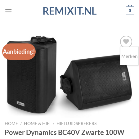
Ga
REMIXIT.NL
0
naar
inhoud
Aanbieding!
Merken
Toevoegen
aan
wenslijst
HOME
/
HOME & HIFI
/
HIFI LUIDSPREKERS
Power Dynamics BC40V Zwarte 100W