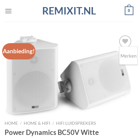
Ga
REMIXIT.NL
0
naar
inhoud
Aanbieding!
Merken
Toevoegen
aan
wenslijst
HOME
/
HOME & HIFI
/
HIFI LUIDSPREKERS
Power Dynamics BC50V Witte