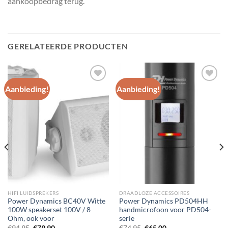
aankoopbedrag terug.
GERELATEERDE PRODUCTEN
Aanbieding!
Aanbieding!
Toevoegen
Toevoegen
aan
aan
wenslijst
wenslijst
HIFI LUIDSPREKERS
DRAADLOZE ACCESSOIRES
Power Dynamics BC40V Witte
Power Dynamics PD504HH
100W speakerset 100V / 8
handmicrofoon voor PD504-
Ohm, ook voor
serie
Oorspronkelijke
Huidige
Oorspronkelijke
Huidige
€
94.95
€
79.90
€
74.95
€
65.00