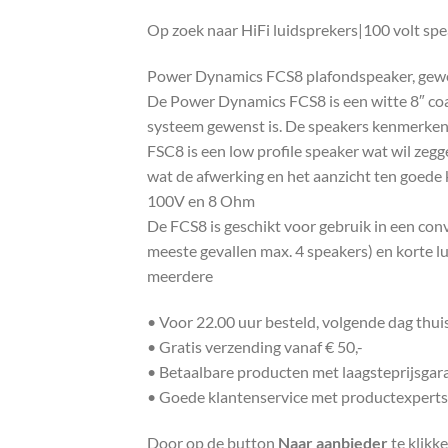
Op zoek naar HiFi luidsprekers|100 volt sp
Power Dynamics FCS8 plafondspeaker, gewel
De Power Dynamics FCS8 is een witte 8″ coax
systeem gewenst is. De speakers kenmerken z
FSC8 is een low profile speaker wat wil zegg
wat de afwerking en het aanzicht ten goede 
100V en 8 Ohm
De FCS8 is geschikt voor gebruik in een conv
meeste gevallen max. 4 speakers) en korte 
meerdere
• Voor 22.00 uur besteld, volgende dag thu
• Gratis verzending vanaf € 50,-
• Betaalbare producten met laagsteprijsgar
• Goede klantenservice met productexperts
Door op de button
Naar aanbieder
te klikk