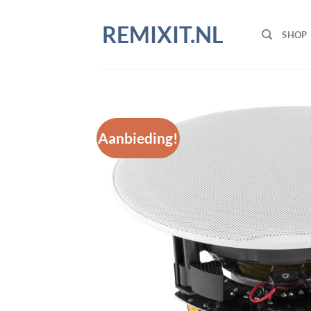
Ga
naar
REMIXIT.NL
SHOP
inhoud
Aanbieding!