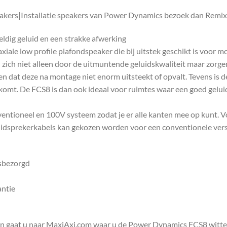
eakers|Installatie speakers van Power Dynamics bezoek dan Remixi
dig geluid en een strakke afwerking
iale low profile plafondspeaker die bij uitstek geschikt is voor
ich niet alleen door de uitmuntende geluidskwaliteit maar zorgen
en dat deze na montage niet enorm uitsteekt of opvalt. Tevens is d
komt. De FCS8 is dan ook ideaal voor ruimtes waar een goed geluid
entioneel en 100V systeem zodat je er alle kanten mee op kunt. Vo
luidsprekerkabels kan gekozen worden voor een conventionele ver
isbezorgd
antie
en gaat u naar MaxiAxi.com waar u de Power Dynamics FCS8 witte 