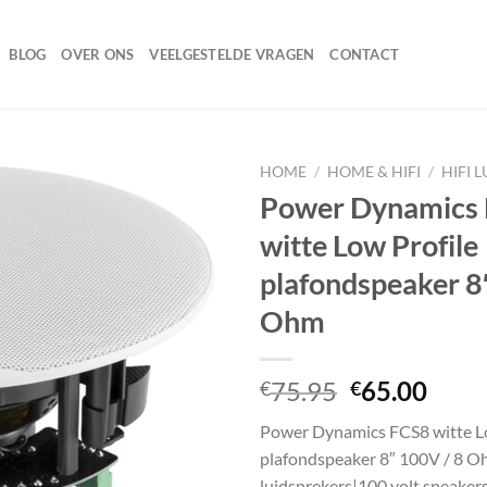
BLOG
OVER ONS
VEELGESTELDE VRAGEN
CONTACT
HOME
/
HOME & HIFI
/
HIFI 
Power Dynamics
witte Low Profile
Toevoegen
plafondspeaker 8
aan
wenslijst
Ohm
Oorspronke
Huid
75.95
65.00
€
€
prijs
prijs
Power Dynamics FCS8 witte Lo
was:
is:
plafondspeaker 8″ 100V / 8 O
€75.95.
€65.
luidsprekers|100 volt speakers