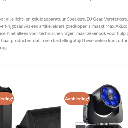
 al je licht- en geluidapparatuur. Speakers, DJ Gear, Versterkers
s verkrijgbaar. Als een artikel elders goedkoper is, maakt MaxiAxi.
e. Niet alleen voor technische vragen, maar zeker ook voor hulp 
n haar producten, dat u een bestelling altijd twee weken kunt uitp
rug.
eding!
Aanbieding!
Toevoegen
Toevoe
aan
aan
wenslijst
wenslij