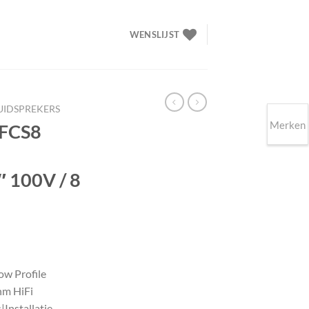
WENSLIJST
LUIDSPREKERS
Merken
 FCS8
″ 100V / 8
lijke
ige
w Profile
hm HiFi
00.
|Installatie