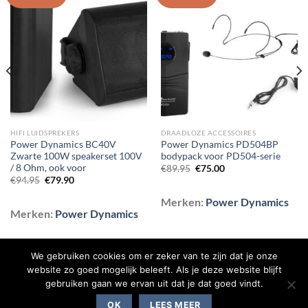
Toevoegen
Toevoegen
aan
aan
wenslijst
wenslijst
HIFI LUIDSPREKERS
DRAADLOZE ACCESSOIRES
Power Dynamics BC40V
Power Dynamics PD504BP
Zwarte 100W speakerset 100V
bodypack voor PD504-serie
/ 8 Ohm, ook voor
Oorspronkelijke
Huidige
€
89.95
€
75.00
prijs
prijs
Oorspronkelijke
Huidige
€
94.95
€
79.90
was:
is:
prijs
prijs
€89.95.
€75.00.
was:
is:
Merken:
Power Dynamics
€94.95.
€79.90.
Merken:
Power Dynamics
We gebruiken cookies om er zeker van te zijn dat je onze
website zo goed mogelijk beleeft. Als je deze website blijft
gebruiken gaan we ervan uit dat je dat goed vindt.
BLOG
CONTACT
OVER ONS
SHOP
VEELGESTELDE VRAGEN
OK
LEES MEER