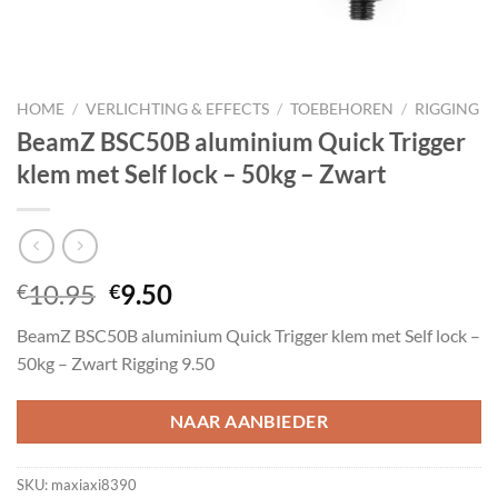
HOME
/
VERLICHTING & EFFECTS
/
TOEBEHOREN
/
RIGGING
BeamZ BSC50B aluminium Quick Trigger
klem met Self lock – 50kg – Zwart
Oorspronkelijke
Huidige
10.95
9.50
€
€
prijs
prijs
BeamZ BSC50B aluminium Quick Trigger klem met Self lock –
was:
is:
50kg – Zwart Rigging 9.50
€10.95.
€9.50.
NAAR AANBIEDER
SKU:
maxiaxi8390