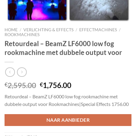
HOME
/
VERLICHTING & EFFECTS
/
EFFECTMACHINES
/
ROOKMACHINES
Retourdeal – BeamZ LF6000 low fog
rookmachine met dubbele output voor
Oorspronkelijke
Huidige
2,595.00
1,756.00
€
€
prijs
prijs
Retourdeal – BeamZ LF6000 low fog rookmachine met
was:
is:
dubbele output voor Rookmachines|Special Effects 1756.00
€2,595.00.
€1,756.00.
NAAR AANBIEDER