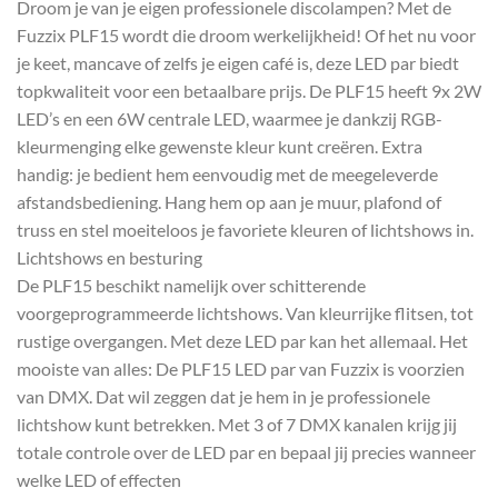
Droom je van je eigen professionele discolampen? Met de
Fuzzix PLF15 wordt die droom werkelijkheid! Of het nu voor
je keet, mancave of zelfs je eigen café is, deze LED par biedt
topkwaliteit voor een betaalbare prijs. De PLF15 heeft 9x 2W
LED’s en een 6W centrale LED, waarmee je dankzij RGB-
kleurmenging elke gewenste kleur kunt creëren. Extra
handig: je bedient hem eenvoudig met de meegeleverde
afstandsbediening. Hang hem op aan je muur, plafond of
truss en stel moeiteloos je favoriete kleuren of lichtshows in.
Lichtshows en besturing
De PLF15 beschikt namelijk over schitterende
voorgeprogrammeerde lichtshows. Van kleurrijke flitsen, tot
rustige overgangen. Met deze LED par kan het allemaal. Het
mooiste van alles: De PLF15 LED par van Fuzzix is voorzien
van DMX. Dat wil zeggen dat je hem in je professionele
lichtshow kunt betrekken. Met 3 of 7 DMX kanalen krijg jij
totale controle over de LED par en bepaal jij precies wanneer
welke LED of effecten