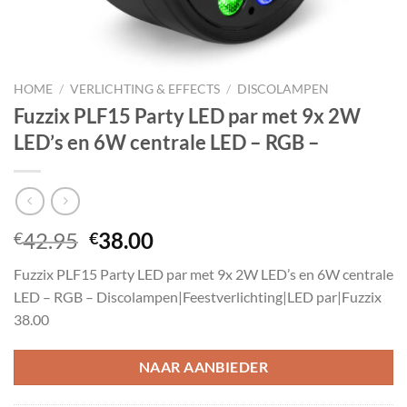
HOME
/
VERLICHTING & EFFECTS
/
DISCOLAMPEN
Fuzzix PLF15 Party LED par met 9x 2W
LED’s en 6W centrale LED – RGB –
Oorspronkelijke
Huidige
42.95
38.00
€
€
prijs
prijs
Fuzzix PLF15 Party LED par met 9x 2W LED’s en 6W centrale
was:
is:
LED – RGB – Discolampen|Feestverlichting|LED par|Fuzzix
€42.95.
€38.00.
38.00
NAAR AANBIEDER