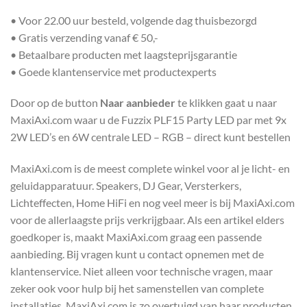
• Voor 22.00 uur besteld, volgende dag thuisbezorgd
• Gratis verzending vanaf € 50,-
• Betaalbare producten met laagsteprijsgarantie
• Goede klantenservice met productexperts
Door op de button
Naar aanbieder
te klikken gaat u naar
MaxiAxi.com waar u de Fuzzix PLF15 Party LED par met 9x
2W LED’s en 6W centrale LED – RGB – direct kunt bestellen
MaxiAxi.com is de meest complete winkel voor al je licht- en
geluidapparatuur. Speakers, DJ Gear, Versterkers,
Lichteffecten, Home HiFi en nog veel meer is bij MaxiAxi.com
voor de allerlaagste prijs verkrijgbaar. Als een artikel elders
goedkoper is, maakt MaxiAxi.com graag een passende
aanbieding. Bij vragen kunt u contact opnemen met de
klantenservice. Niet alleen voor technische vragen, maar
zeker ook voor hulp bij het samenstellen van complete
installaties. MaxiAxi.com is zo overtuigd van haar producten,