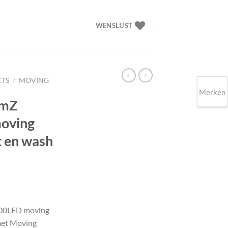
WENSLIJST
CTS
/
MOVING
Merken
amZ
oving
t en wash
kelijke
Huidige
prijs
300LED moving
s:
met Moving
0.
€935.00.