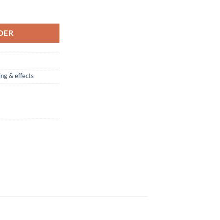
DER
ing & effects