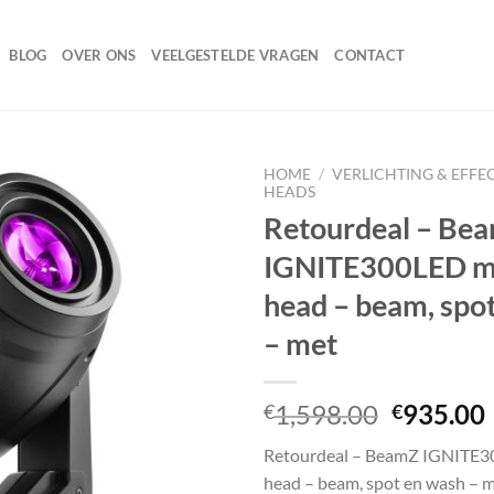
BLOG
OVER ONS
VEELGESTELDE VRAGEN
CONTACT
HOME
/
VERLICHTING & EFFE
HEADS
Retourdeal – Be
IGNITE300LED m
Toevoegen
aan
head – beam, spo
wenslijst
– met
Oorspron
1,598.00
935.00
€
€
prijs
Retourdeal – BeamZ IGNITE
was:
i
head – beam, spot en wash – 
€1,598.0