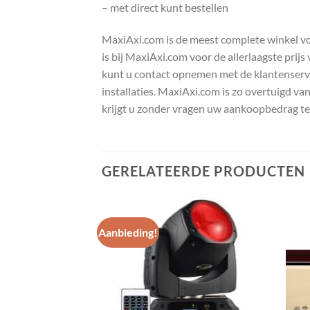
– met direct kunt bestellen
MaxiAxi.com is de meest complete winkel voor
is bij MaxiAxi.com voor de allerlaagste prij
kunt u contact opnemen met de klantenservic
installaties. MaxiAxi.com is zo overtuigd va
krijgt u zonder vragen uw aankoopbedrag te
GERELATEERDE PRODUCTEN
Aanbieding!
Toevoegen
Toevoegen
aan
aan
wenslijst
wenslijst