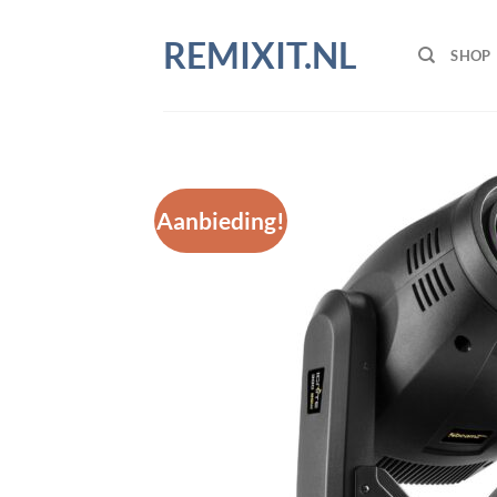
Ga
naar
REMIXIT.NL
SHOP
inhoud
Aanbieding!