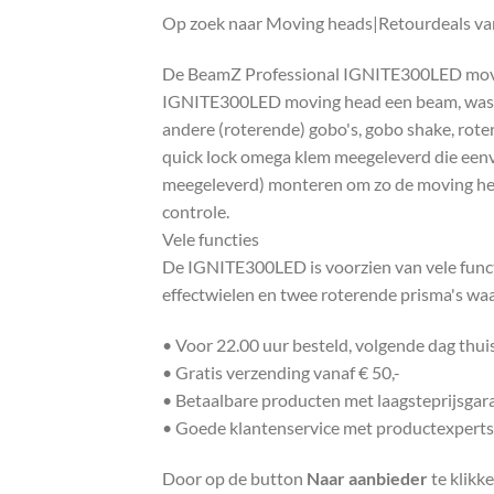
Op zoek naar Moving heads|Retourdeals van
De BeamZ Professional IGNITE300LED movin
IGNITE300LED moving head een beam, wash & s
andere (roterende) gobo's, gobo shake, rot
quick lock omega klem meegeleverd die een
meegeleverd) monteren om zo de moving he
controle.
Vele functies
De IGNITE300LED is voorzien van vele functi
effectwielen en twee roterende prisma's waa
• Voor 22.00 uur besteld, volgende dag thu
• Gratis verzending vanaf € 50,-
• Betaalbare producten met laagsteprijsgar
• Goede klantenservice met productexperts
Door op de button
Naar aanbieder
te klikk