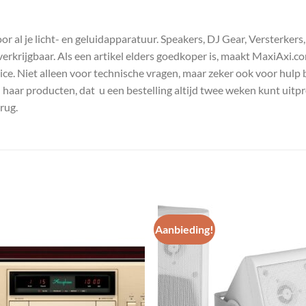
 al je licht- en geluidapparatuur. Speakers, DJ Gear, Versterkers
s verkrijgbaar. Als een artikel elders goedkoper is, maakt MaxiAxi.
e. Niet alleen voor technische vragen, maar zeker ook voor hulp 
n haar producten, dat u een bestelling altijd twee weken kunt uitp
rug.
Aanbieding!
Toevoegen
Toevoe
aan
aan
wenslijst
wenslij