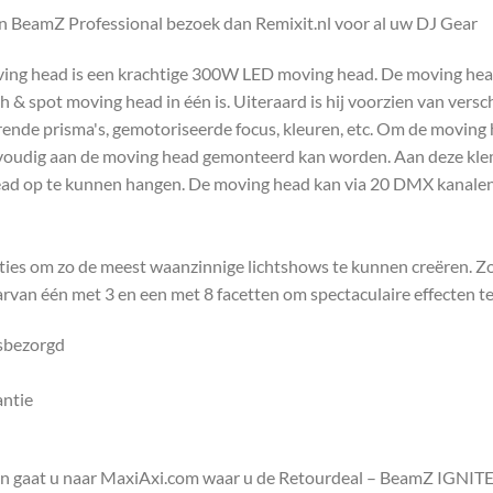
 BeamZ Professional bezoek dan Remixit.nl voor al uw DJ Gear
g head is een krachtige 300W LED moving head. De moving head 
pot moving head in één is. Uiteraard is hij voorzien van verschi
erende prisma's, gemotoriseerde focus, kleuren, etc. Om de movin
voudig aan de moving head gemonteerd kan worden. Aan deze klem 
ad op te kunnen hangen. De moving head kan via 20 DMX kanale
es om zo de meest waanzinnige lichtshows te kunnen creëren. Zo i
rvan één met 3 en een met 8 facetten om spectaculaire effecten te
isbezorgd
antie
en gaat u naar MaxiAxi.com waar u de Retourdeal – BeamZ IGNI