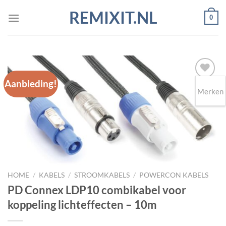
Ga
REMIXIT.NL
0
naar
inhoud
Aanbieding!
Merken
Toevoegen
aan
wenslijst
HOME
/
KABELS
/
STROOMKABELS
/
POWERCON KABELS
PD Connex LDP10 combikabel voor
koppeling lichteffecten – 10m