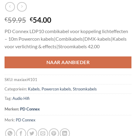
Oorspronkelijke
Huidige
59.95
54.00
€
€
prijs
prijs
PD Connex LDP10 combikabel voor koppeling lichteffecten
was:
is:
– 10m Powercon kabels|Combikabels|DMX-kabels|Kabels
€59.95.
€54.00.
voor verlichting & effects|Stroomkabels 42.00
NAAR AANBIEDER
SKU:
maxiaxi4101
Categorieën:
Kabels
,
Powercon kabels
,
Stroomkabels
Tag:
Audio Hifi
Merken:
PD Connex
Merk:
PD Connex