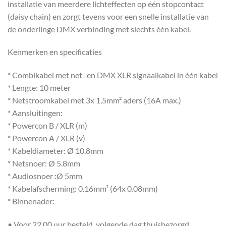
installatie van meerdere lichteffecten op één stopcontact
(daisy chain) en zorgt tevens voor een snelle installatie van
de onderlinge DMX verbinding met slechts één kabel.
Kenmerken en specificaties
* Combikabel met net- en DMX XLR signaalkabel in één kabel
* Lengte: 10 meter
* Netstroomkabel met 3x 1,5mm² aders (16A max.)
* Aansluitingen:
* Powercon B / XLR (m)
* Powercon A / XLR (v)
* Kabeldiameter: Ø 10.8mm
* Netsnoer: Ø 5.8mm
* Audiosnoer :Ø 5mm
* Kabelafscherming: 0.16mm² (64x 0.08mm)
* Binnenader:
• Voor 22.00 uur besteld, volgende dag thuisbezorgd