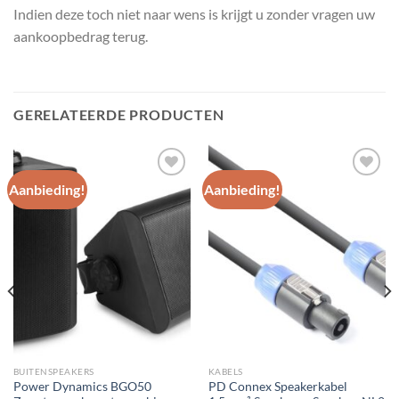
Indien deze toch niet naar wens is krijgt u zonder vragen uw
aankoopbedrag terug.
GERELATEERDE PRODUCTEN
Aanbieding!
Aanbieding!
Toevoegen
Toevoegen
aan
aan
wenslijst
wenslijst
BUITENSPEAKERS
KABELS
Power Dynamics BGO50
PD Connex Speakerkabel