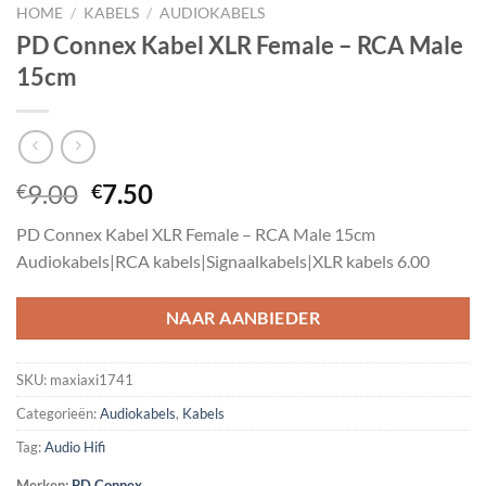
HOME
/
KABELS
/
AUDIOKABELS
PD Connex Kabel XLR Female – RCA Male
15cm
Oorspronkelijke
Huidige
9.00
7.50
€
€
prijs
prijs
PD Connex Kabel XLR Female – RCA Male 15cm
was:
is:
Audiokabels|RCA kabels|Signaalkabels|XLR kabels 6.00
€9.00.
€7.50.
NAAR AANBIEDER
SKU:
maxiaxi1741
Categorieën:
Audiokabels
,
Kabels
Tag:
Audio Hifi
Merken:
PD Connex