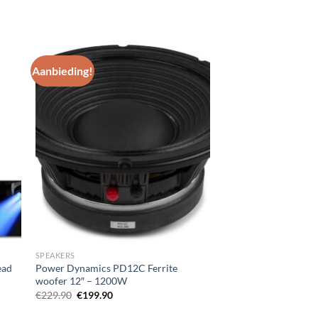
Aanbieding!
gen
Toevoegen
aan
st
wenslijst
SPEAKERS
ead
Power Dynamics PD12C Ferrite
woofer 12″ – 1200W
Oorspronkelijke
Huidige
€
229.90
€
199.90
prijs
prijs
was:
is: