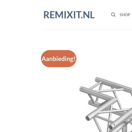
Ga
naar
REMIXIT.NL
SHOP
inhoud
Aanbieding!