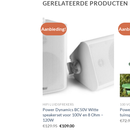
GERELATEERDE PRODUCTEN
Aanbieding!
Aanbi
Toevoegen
Toevoegen
aan
aan
wenslijst
wenslijst
HIFI LUIDSPREKERS
100 V
 Truss hoes –
Power Dynamics BC50V Witte
Powe
speakerset voor 100V en 8 Ohm –
tuins
120W
lijke
dige
€
72.
s
Oorspronkelijke
Huidige
€
129.95
€
109.00
prijs
prijs