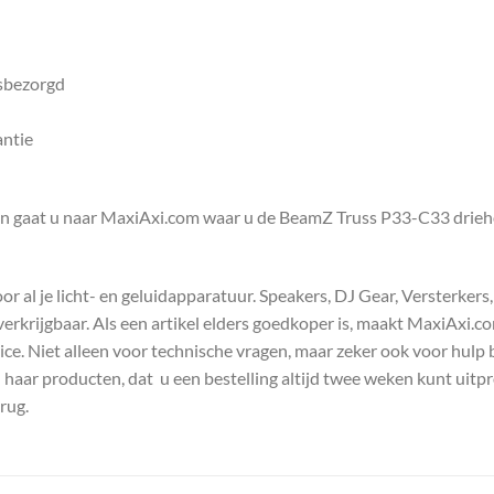
isbezorgd
antie
en gaat u naar MaxiAxi.com waar u de BeamZ Truss P33-C33 drieh
 al je licht- en geluidapparatuur. Speakers, DJ Gear, Versterkers
s verkrijgbaar. Als een artikel elders goedkoper is, maakt MaxiAxi.
e. Niet alleen voor technische vragen, maar zeker ook voor hulp 
n haar producten, dat u een bestelling altijd twee weken kunt uitp
rug.