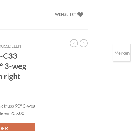
WENSLIJST
RUSSDELEN
Merken
3-C33
0° 3-weg
 right
elijke
idige
ijs
k truss 90° 3-weg
delen 209.00
09.00.
DER