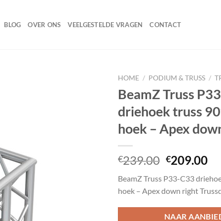
BLOG
OVER ONS
VEELGESTELDE VRAGEN
CONTACT
HOME
/
PODIUM & TRUSS
/
T
BeamZ Truss P3
driehoek truss 9
Toevoegen
hoek – Apex down
aan
wenslijst
Oorspronk
Hu
239.00
209.00
€
€
prijs
pr
BeamZ Truss P33-C33 driehoe
was:
is:
hoek – Apex down right Truss
€239.00.
€2
NAAR AANBIE