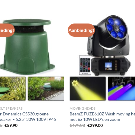
eding!
Aanbieding!
Toevoegen
Toevoe
aan
aan
wenslijst
wenslij
OLT SPEAKERS
MOVINGHEADS
r Dynamics GS530 groene
BeamZ FUZE610Z Wash moving h
peaker – 5.25″ 30W 100V IP45
met 6x 10W LED's en zoom
Oorspronkelijke
Huidige
Oorspronkelijke
Huidige
95
€
59.90
€
479.00
€
299.00
prijs
prijs
prijs
prijs
was:
is:
was:
is: