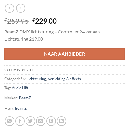
Oorspronkelijke
Huidige
259.95
229.00
€
€
prijs
prijs
BeamZ DMX lichtsturing – Controller 24 kanaals
was:
is:
Lichtsturing 219.00
€259.95.
€229.00.
NAAR AANBIEDER
SKU:
maxiaxi200
Categorieën:
Lichtsturing
,
Verlichting & effects
Tag:
Audio Hifi
Merken:
BeamZ
Merk:
BeamZ