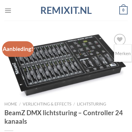
Ga
REMIXIT.NL
0
naar
inhoud
Aanbieding!
Merken
Toevoegen
aan
wenslijst
HOME
/
VERLICHTING & EFFECTS
/
LICHTSTURING
BeamZ DMX lichtsturing – Controller 24
kanaals