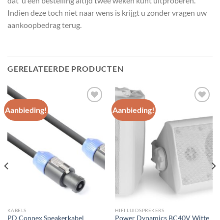
dat u een bestelling altijd twee weken kunt uitproberen.
Indien deze toch niet naar wens is krijgt u zonder vragen uw
aankoopbedrag terug.
GERELATEERDE PRODUCTEN
Aanbieding!
Aanbieding!
Toevoegen
Toevoegen
aan
aan
wenslijst
wenslijst
KABELS
HIFI LUIDSPREKERS
PD Connex Speakerkabel
Power Dynamics BC40V Witte