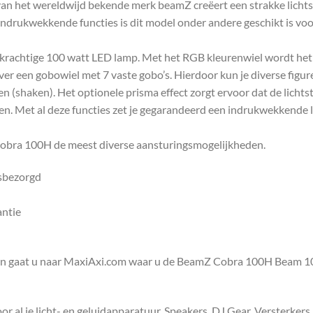
et wereldwijd bekende merk beamZ creëert een strakke lichtstra
ndrukwekkende functies is dit model onder andere geschikt is voo
krachtige 100 watt LED lamp. Met het RGB kleurenwiel wordt het
ver een gobowiel met 7 vaste gobo’s. Hierdoor kun je diverse figur
gen (shaken). Het optionele prisma effect zorgt ervoor dat de lich
eren. Met al deze functies zet je gegarandeerd een indrukwekkende 
de Cobra 100H de meest diverse aansturingsmogelijkheden.
isbezorgd
antie
en gaat u naar MaxiAxi.com waar u de BeamZ Cobra 100H Beam 1
 al je licht- en geluidapparatuur. Speakers, DJ Gear, Versterkers