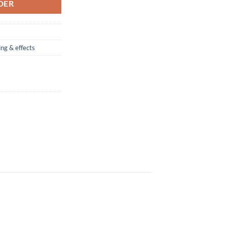
DER
ing & effects