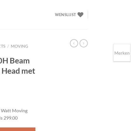
WENSLIJST
CTS
/
MOVING
Merken
0H Beam
 Head met
elijke
idige
ijs
 Watt Moving
s 299.00
99.00.