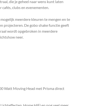
al, die je geheel naar wens kunt laten
r cafés, clubs en evenementen.
 mogelijk meerdere kleuren te mengen en te
en projecteren. De gobo shake functie geeft
tstraal wordt opgebroken in meerdere
lichtshow neer.
00 Watt Moving Head met Prisma direct
, Lichteffecten, Home HiFi en nog veel meer