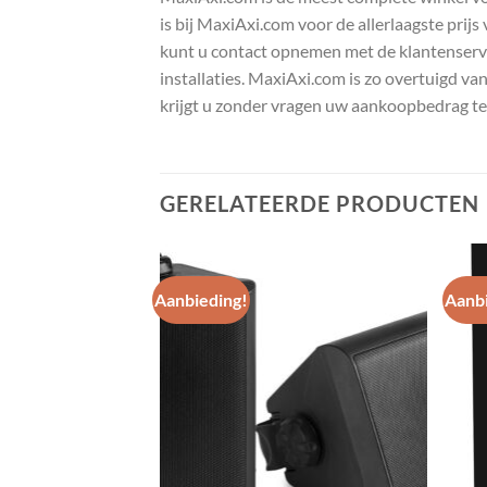
is bij MaxiAxi.com voor de allerlaagste prij
kunt u contact opnemen met de klantenservic
installaties. MaxiAxi.com is zo overtuigd va
krijgt u zonder vragen uw aankoopbedrag te
GERELATEERDE PRODUCTEN
Aanbieding!
Aanbi
Toevoegen
Toevoegen
aan
aan
wenslijst
wenslijst