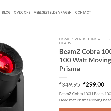
BLOG
OVER ONS
VEELGESTELDE VRAGEN
CONTACT
HOME
/
VERLICHTING & EFFE
HEADS
BeamZ Cobra 10
100 Watt Moving
Toevoegen
aan
Prisma
wenslijst
Oorspronk
Hu
349.95
299.00
€
€
prijs
pr
BeamZ Cobra 100H Beam 100
was:
is:
Head met Prisma Moving head
€349.95.
€2