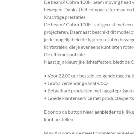
De beamZ Cobra 100H beam moving head van h
bewegen. Dankzij het compacte formaat en i
Krachtige prestaties
De beamZ Cobra 100H is uitgerust met een 
projecteren. Daarnaast beschikt dit model o
je de mogelijkheid de figuren te laten bewe
lichtstralen, die je eveneens kunt laten rot
De ultieme controle
Naast zijn kleurrijke lichteffecten, biedt 
• Voor 22.00 uur besteld, volgende dag thu
• Gratis verzending vanaf € 50,-
• Betaalbare producten met laagsteprijsgar
• Goede klantenservice met productexperts
Door op de button
Naar aanbieder
te klikk
kunt bestellen
MaxiAxi.com is de meest complete winkel voor