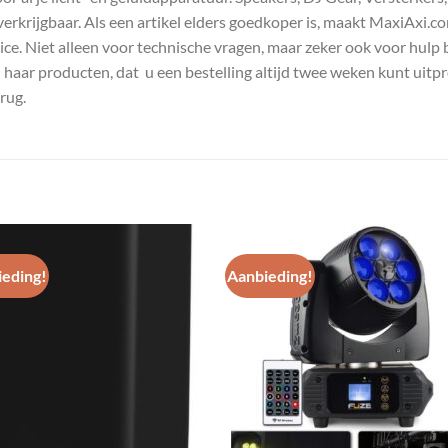
s verkrijgbaar. Als een artikel elders goedkoper is, maakt MaxiAxi.
e. Niet alleen voor technische vragen, maar zeker ook voor hulp 
n haar producten, dat u een bestelling altijd twee weken kunt uitp
rug.
eding!
Aanbieding!
Toevoegen
Toevoe
aan
aan
wenslijst
wenslij