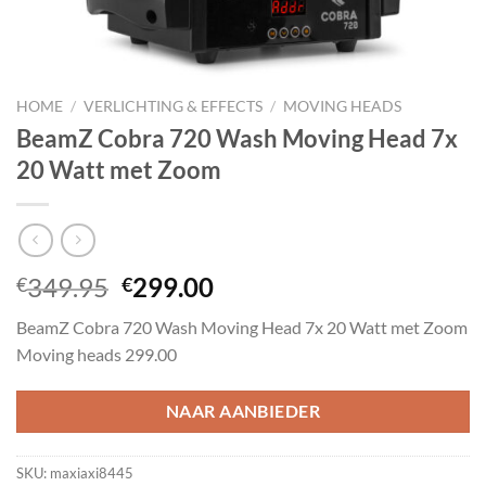
HOME
/
VERLICHTING & EFFECTS
/
MOVING HEADS
BeamZ Cobra 720 Wash Moving Head 7x
20 Watt met Zoom
Oorspronkelijke
Huidige
349.95
299.00
€
€
prijs
prijs
BeamZ Cobra 720 Wash Moving Head 7x 20 Watt met Zoom
was:
is:
Moving heads 299.00
€349.95.
€299.00.
NAAR AANBIEDER
SKU:
maxiaxi8445