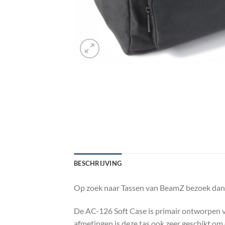
BESCHRIJVING
Op zoek naar Tassen van BeamZ bezoek dan 
De AC-126 Soft Case is primair ontworpen v
afmetingen is deze tas ook zeer geschikt om 