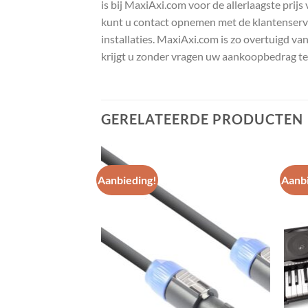
is bij MaxiAxi.com voor de allerlaagste prij
kunt u contact opnemen met de klantenservic
installaties. MaxiAxi.com is zo overtuigd va
krijgt u zonder vragen uw aankoopbedrag te
GERELATEERDE PRODUCTEN
Aanbieding!
Aanbi
Toevoegen
Toevoegen
aan
aan
wenslijst
wenslijst