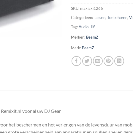
SKU:
maxiaxi1266
Categorieën:
Tassen
,
Toebehoren
,
Ve
Tag:
Audio Hifi
Merken:
BeamZ
Merk:
BeamZ
Remixit.nl voor al uw DJ Gear
oor het beschermen en het verlengen van de levensduur van mobie
een grote verscheidenheid aan apparatuur en spullen snel en gemak