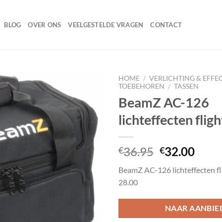
BLOG
OVER ONS
VEELGESTELDE VRAGEN
CONTACT
HOME
/
VERLICHTING & EFFE
TOEBEHOREN
/
TASSEN
BeamZ AC-126
lichteffecten flig
Toevoegen
aan
wenslijst
Oorspronke
Huid
36.95
32.00
€
€
prijs
prijs
BeamZ AC-126 lichteffecten fl
was:
is:
28.00
€36.95.
€32.
NAAR AANBIE