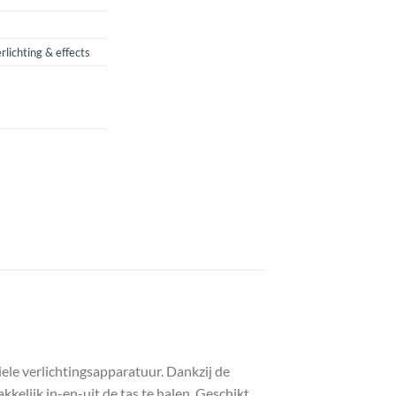
rlichting & effects
le verlichtingsapparatuur. Dankzij de
kelijk in-en-uit de tas te halen. Geschikt