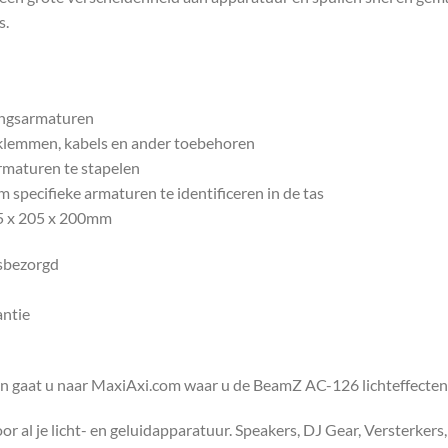
s.
ingsarmaturen
 klemmen, kabels en ander toebehoren
rmaturen te stapelen
 specifieke armaturen te identificeren in de tas
355 x 205 x 200mm
isbezorgd
antie
en gaat u naar MaxiAxi.com waar u de BeamZ AC-126 lichteffecten 
 al je licht- en geluidapparatuur. Speakers, DJ Gear, Versterkers