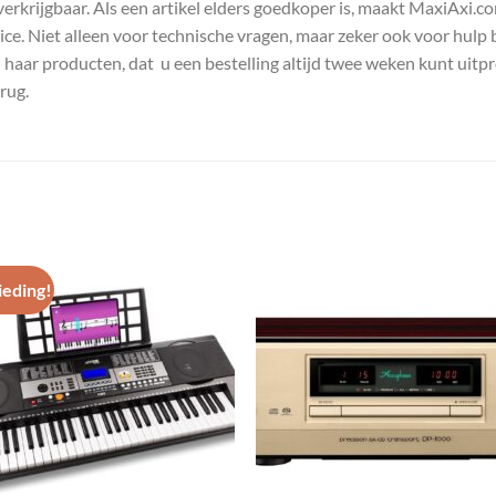
s verkrijgbaar. Als een artikel elders goedkoper is, maakt MaxiAxi.
e. Niet alleen voor technische vragen, maar zeker ook voor hulp 
n haar producten, dat u een bestelling altijd twee weken kunt uitp
rug.
eding!
Toevoegen
Toevoe
aan
aan
wenslijst
wenslij