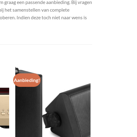
com graag een passende aanbieding. Bij vragen
bij het samenstellen van complete
roberen. Indien deze toch niet naar wens is
Aanbieding!
gen
Toevoegen
aan
st
wenslijst