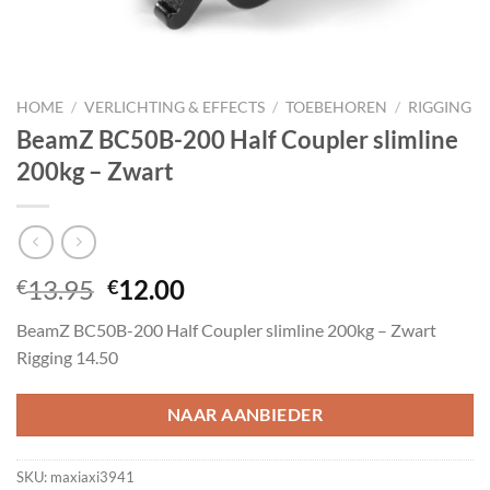
HOME
/
VERLICHTING & EFFECTS
/
TOEBEHOREN
/
RIGGING
BeamZ BC50B-200 Half Coupler slimline
200kg – Zwart
Oorspronkelijke
Huidige
13.95
12.00
€
€
prijs
prijs
BeamZ BC50B-200 Half Coupler slimline 200kg – Zwart
was:
is:
Rigging 14.50
€13.95.
€12.00.
NAAR AANBIEDER
SKU:
maxiaxi3941