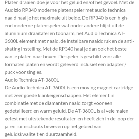
Platen draaien doe je voor het geluid en/of het gevoel. Met de
Audizio RP340 moderne platenspeler met audio technica
naald haal je het maximale uit beide. De RP340 is een high-
end moderne platenspeler wat onder andere blijkt uit de
aluminium draaitafel en toonarm, het Audio Technica AT-
3600L element met naald, de instelbare naalddruk en de anti-
skating instelling. Met de RP340 haal je dan ook het beste
van je platen naar boven. De speler is geschikt voor alle
formaten platen en wordt geleverd inclusief een adapter /
puck voor singles.
Audio Technica AT-3600L
De Audio Technica AT-3600L is een moving magnet cartridge
met zéér goede klankeigenschappen. Het element in
combinatie met de diamanten naald zorgt voor een
gedetailleerd en warm geluid. De AT-3600L is al vele malen
getest met uitstekende resultaten en heeft zich in de loop der
jaren ruimschoots bewezen op het gebied van
geluidskwaliteit en duurzaamheid.