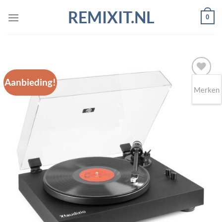
Ga
REMIXIT.NL
0
naar
inhoud
Aanbieding!
Merken
Toevoegen
aan
wenslijst