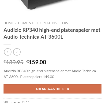
HOME
/
HOME & HIFI
/
PLATENSPELERS
Audizio RP340 high-end platenspeler met
Audio Technica AT-3600L
Oorspronkelijke
Huidige
189.95
159.00
€
€
prijs
prijs
Audizio RP340 high-end platenspeler met Audio Technica
was:
is:
AT-3600L Platenspelers 149.00
€189.95.
€159.00.
NAAR AANBIEDER
SKU:
maxiaxi7177