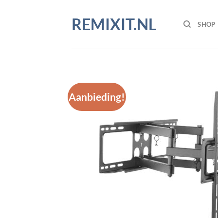
Ga
naar
REMIXIT.NL
SHOP
inhoud
Aanbieding!