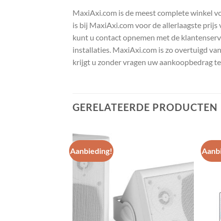
MaxiAxi.com is de meest complete winkel voor
is bij MaxiAxi.com voor de allerlaagste prij
kunt u contact opnemen met de klantenservic
installaties. MaxiAxi.com is zo overtuigd va
krijgt u zonder vragen uw aankoopbedrag te
GERELATEERDE PRODUCTEN
Aanbieding!
Aanbi
Toevoegen
Toevoegen
aan
aan
wenslijst
wenslijst