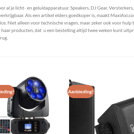
 al je licht- en geluidapparatuur. Speakers, DJ Gear, Versterkers
s verkrijgbaar. Als een artikel elders goedkoper is, maakt MaxiAxi.
e. Niet alleen voor technische vragen, maar zeker ook voor hulp 
n haar producten, dat u een bestelling altijd twee weken kunt uitp
rug.
eding!
Aanbieding!
Toevoegen
Toevoe
aan
aan
wenslijst
wenslij