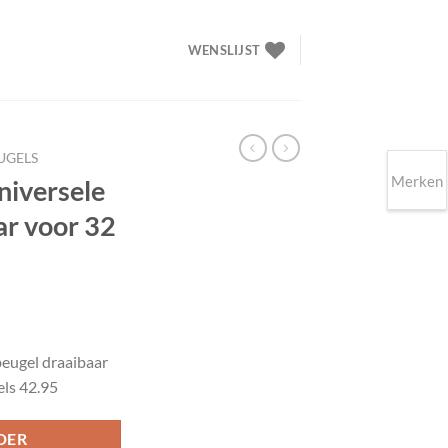
WENSLIJST
UGELS
Merken
niversele
ar voor 32
lijke
ige
eugel draaibaar
els 42.95
90.
DER