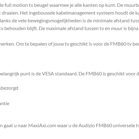
e full motion tv beugel waarmee je alle kanten op kunt. De muurbe
kunt draaien. Het ingebouwde kabelmanagement systeem houdt de kab
danks de vele bewegingsmogelijkheden is de minimale afstand tus
tv behouden blijft. De maximale afstand tussen tv en muur is bijn
 merken. Om te bepalen of jouw tv geschikt is voor de FMB60 tv be
 belangrijk punt is de VESA standaard. De FMB60 is geschikt voo
isbezorgd
antie
en gaat u naar MaxiAxi.com waar u de Audizio FMB60 universele tv 