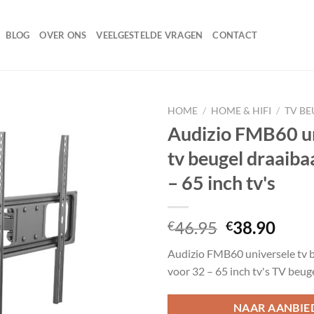
BLOG
OVER ONS
VEELGESTELDE VRAGEN
CONTACT
HOME
/
HOME & HIFI
/
TV BE
Audizio FMB60 u
tv beugel draaiba
Toevoegen
– 65 inch tv's
aan
wenslijst
Oorspronke
Huid
46.95
38.90
€
€
prijs
prijs
Audizio FMB60 universele tv b
was:
is:
voor 32 – 65 inch tv's TV beug
€46.95.
€38.
NAAR AANBIE