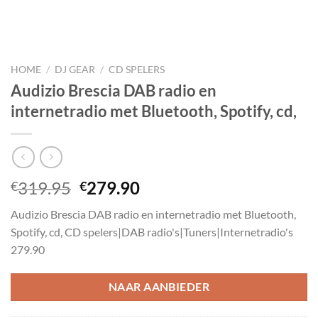
HOME
/
DJ GEAR
/
CD SPELERS
Audizio Brescia DAB radio en
internetradio met Bluetooth, Spotify, cd,
Oorspronkelijke
Huidige
319.95
279.90
€
€
prijs
prijs
Audizio Brescia DAB radio en internetradio met Bluetooth,
was:
is:
Spotify, cd, CD spelers|DAB radio's|Tuners|Internetradio's
€319.95.
€279.90.
279.90
NAAR AANBIEDER