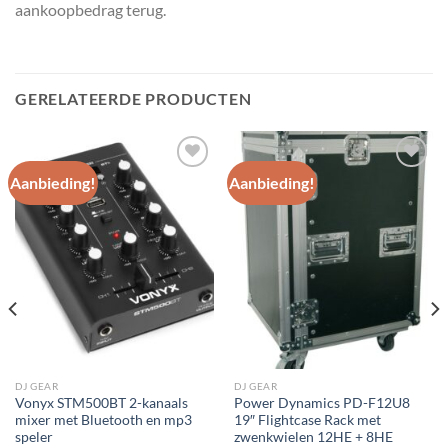
aankoopbedrag terug.
GERELATEERDE PRODUCTEN
Aanbieding!
Aanbieding!
Toevoegen
Toevoegen
aan
aan
wenslijst
wenslijst
DJ GEAR
DJ GEAR
Vonyx STM500BT 2-kanaals
Power Dynamics PD-F12U8
mixer met Bluetooth en mp3
19″ Flightcase Rack met
speler
zwenkwielen 12HE + 8HE