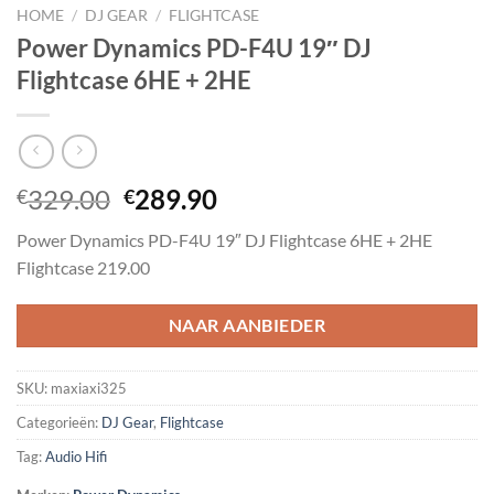
HOME
/
DJ GEAR
/
FLIGHTCASE
Power Dynamics PD-F4U 19″ DJ
Flightcase 6HE + 2HE
Oorspronkelijke
Huidige
329.00
289.90
€
€
prijs
prijs
Power Dynamics PD-F4U 19″ DJ Flightcase 6HE + 2HE
was:
is:
Flightcase 219.00
€329.00.
€289.90.
NAAR AANBIEDER
SKU:
maxiaxi325
Categorieën:
DJ Gear
,
Flightcase
Tag:
Audio Hifi