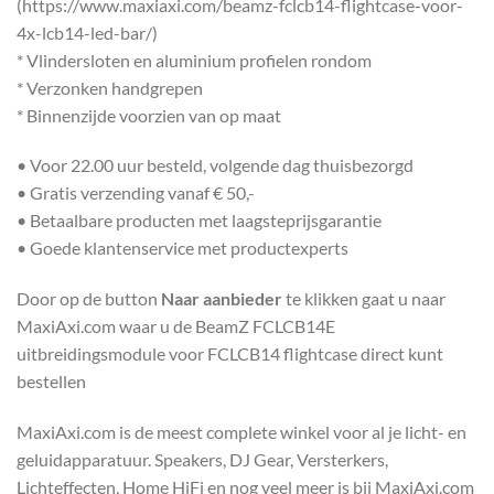
(https://www.maxiaxi.com/beamz-fclcb14-flightcase-voor-
4x-lcb14-led-bar/)
* Vlindersloten en aluminium profielen rondom
* Verzonken handgrepen
* Binnenzijde voorzien van op maat
• Voor 22.00 uur besteld, volgende dag thuisbezorgd
• Gratis verzending vanaf € 50,-
• Betaalbare producten met laagsteprijsgarantie
• Goede klantenservice met productexperts
Door op de button
Naar aanbieder
te klikken gaat u naar
MaxiAxi.com waar u de BeamZ FCLCB14E
uitbreidingsmodule voor FCLCB14 flightcase direct kunt
bestellen
MaxiAxi.com is de meest complete winkel voor al je licht- en
geluidapparatuur. Speakers, DJ Gear, Versterkers,
Lichteffecten, Home HiFi en nog veel meer is bij MaxiAxi.com