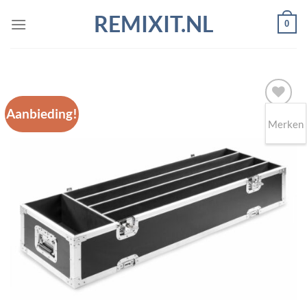
Ga
REMIXIT.NL
0
naar
inhoud
Aanbieding!
Merken
Toevoegen
aan
wenslijst