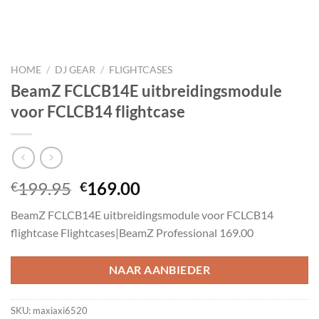
HOME
/
DJ GEAR
/
FLIGHTCASES
BeamZ FCLCB14E uitbreidingsmodule
voor FCLCB14 flightcase
Oorspronkelijke
Huidige
199.95
169.00
€
€
prijs
prijs
BeamZ FCLCB14E uitbreidingsmodule voor FCLCB14
was:
is:
flightcase Flightcases|BeamZ Professional 169.00
€199.95.
€169.00.
NAAR AANBIEDER
SKU:
maxiaxi6520