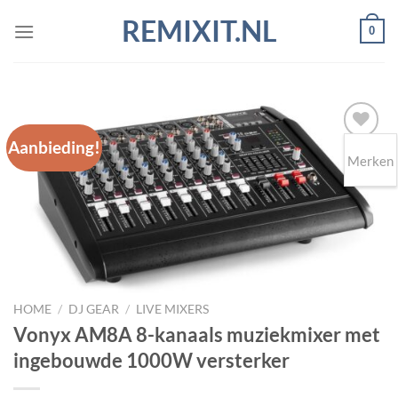
Ga
REMIXIT.NL
0
naar
inhoud
Aanbieding!
Merken
Toevoegen
aan
wenslijst
HOME
/
DJ GEAR
/
LIVE MIXERS
Vonyx AM8A 8-kanaals muziekmixer met
ingebouwde 1000W versterker