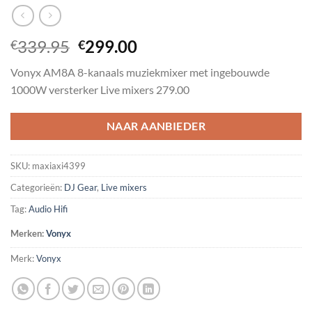
Oorspronkelijke
Huidige
339.95
299.00
€
€
prijs
prijs
Vonyx AM8A 8-kanaals muziekmixer met ingebouwde
was:
is:
1000W versterker Live mixers 279.00
€339.95.
€299.00.
NAAR AANBIEDER
SKU:
maxiaxi4399
Categorieën:
DJ Gear
,
Live mixers
Tag:
Audio Hifi
Merken:
Vonyx
Merk:
Vonyx