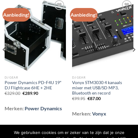
Aanbieding!
Aanbieding!
Toevoegen
Toevoegen
aan
aan
wenslijst
wenslijst
DJ GEAR
DJ GEAR
Power Dynamics PD-F4U 19″
Vonyx STM3030 4 kanaals
DJ Flightcase 6HE + 2HE
mixer met USB/SD MP3,
Bluetooth en record
Oorspronkelijke
Huidige
€
329.00
€
289.90
prijs
prijs
Oorspronkelijke
Huidige
€
99.95
€
87.00
was:
is:
prijs
prijs
€329.00.
€289.90.
was:
is:
Merken:
Power Dynamics
€99.95.
€87.00.
Merken:
Vonyx
We gebruiken cookies om er zeker van te zijn dat je onze