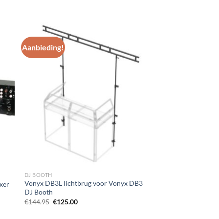
Aanbieding!
gen
Toevoegen
aan
st
wenslijst
DJ BOOTH
Vonyx DB3L lichtbrug voor Vonyx DB3
ixer
DJ Booth
Oorspronkelijke
Huidige
€
144.95
€
125.00
prijs
prijs
was:
is: