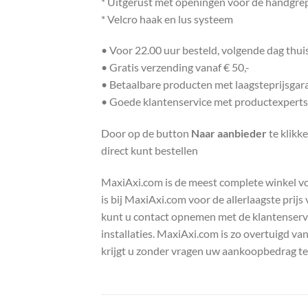
* Uitgerust met openingen voor de handgre
* Velcro haak en lus systeem
• Voor 22.00 uur besteld, volgende dag thu
• Gratis verzending vanaf € 50,-
• Betaalbare producten met laagsteprijsgar
• Goede klantenservice met productexperts
Door op de button
Naar aanbieder
te klik
direct kunt bestellen
MaxiAxi.com is de meest complete winkel voor
is bij MaxiAxi.com voor de allerlaagste prij
kunt u contact opnemen met de klantenservic
installaties. MaxiAxi.com is zo overtuigd va
krijgt u zonder vragen uw aankoopbedrag te