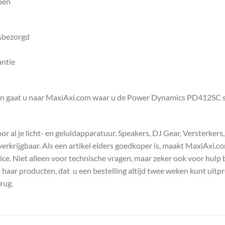
pen
isbezorgd
antie
ken gaat u naar MaxiAxi.com waar u de Power Dynamics PD412SC
 al je licht- en geluidapparatuur. Speakers, DJ Gear, Versterkers
s verkrijgbaar. Als een artikel elders goedkoper is, maakt MaxiAxi.
e. Niet alleen voor technische vragen, maar zeker ook voor hulp 
n haar producten, dat u een bestelling altijd twee weken kunt uitp
rug.