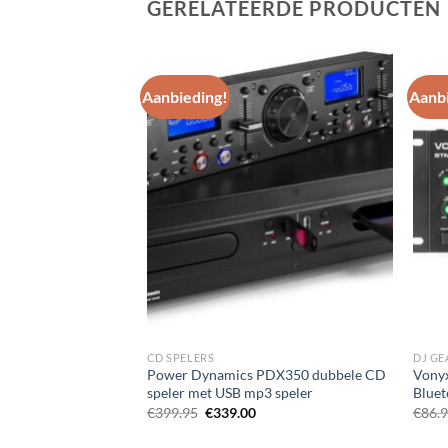
GERELATEERDE PRODUCTEN
Aanbieding!
Aanbi
Toevoegen
Toevoegen
aan
aan
wenslijst
wenslijst
CD SPELERS
DJ GE
C80 12″
Power Dynamics PDX350 dubbele CD
Vony
speler met USB mp3 speler
Bluet
lijke
dige
Oorspronkelijke
Huidige
€
399.95
€
339.00
€
86.
s
prijs
prijs
was:
is: