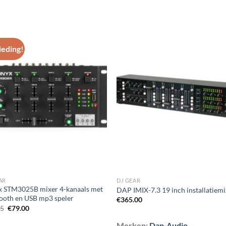
eding!
Toevoegen
Toevoe
aan
aan
wenslijst
wenslij
AR
DJ GEAR
x STM3025B mixer 4-kanaals met
DAP IMIX-7.3 19 inch installatiem
ooth en USB mp3 speler
€
365.00
Oorspronkelijke
Huidige
95
€
79.00
prijs
prijs
was:
is:
Merken:
Dap-Audio