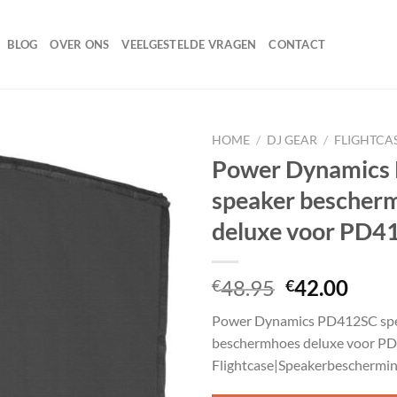
BLOG
OVER ONS
VEELGESTELDE VRAGEN
CONTACT
HOME
/
DJ GEAR
/
FLIGHTCA
Power Dynamics
speaker bescher
Toevoegen
deluxe voor PD4
aan
wenslijst
Oorspronke
Huid
48.95
42.00
€
€
prijs
prijs
Power Dynamics PD412SC sp
was:
is:
beschermhoes deluxe voor P
€48.95.
€42.
Flightcase|Speakerbeschermin