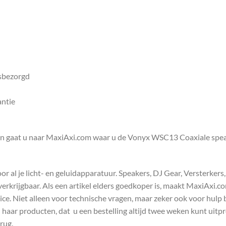
isbezorgd
antie
en gaat u naar MaxiAxi.com waar u de Vonyx WSC13 Coaxiale spe
 al je licht- en geluidapparatuur. Speakers, DJ Gear, Versterkers
s verkrijgbaar. Als een artikel elders goedkoper is, maakt MaxiAxi.
e. Niet alleen voor technische vragen, maar zeker ook voor hulp 
n haar producten, dat u een bestelling altijd twee weken kunt uitp
rug.