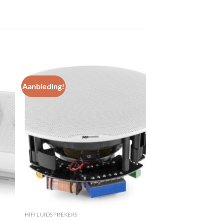
Aanbieding!
gen
Toevoegen
aan
st
wenslijst
HIFI LUIDSPREKERS