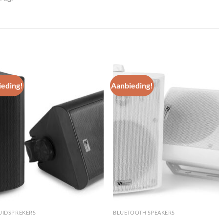
eding!
Aanbieding!
Toevoegen
Toevoe
aan
aan
wenslijst
wenslij
LUIDSPREKERS
BLUETOOTH SPEAKERS