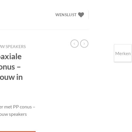
WENSLIJST
UW SPEAKERS
Merken
axiale
onus –
bouw in
lijke
ige
r met PP conus –
bouw speakers
00.