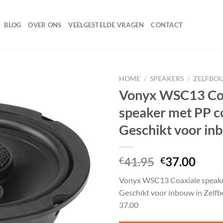
BLOG
OVER ONS
VEELGESTELDE VRAGEN
CONTACT
HOME
/
SPEAKERS
/
ZELFBO
Vonyx WSC13 Co
speaker met PP c
Toevoegen
Geschikt voor in
aan
wenslijst
Oorspronke
Huid
41.95
37.00
€
€
prijs
prijs
Vonyx WSC13 Coaxiale speake
was:
is:
Geschikt voor inbouw in Zelf
€41.95.
€37.
37.00