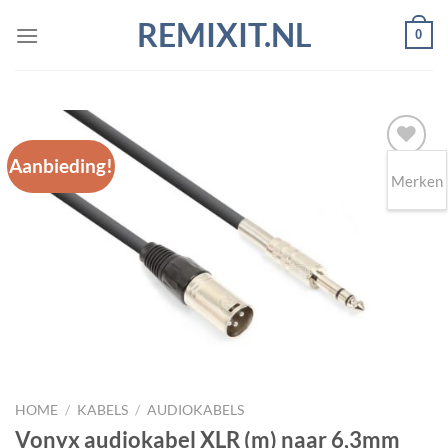
Ga
REMIXIT.NL
0
naar
inhoud
Aanbieding!
Merken
Toevoegen
aan
wenslijst
HOME
/
KABELS
/
AUDIOKABELS
Vonyx audiokabel XLR (m) naar 6,3mm