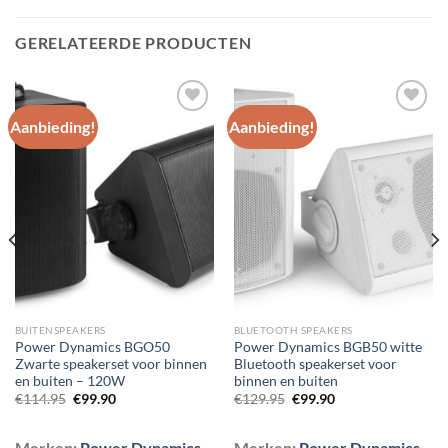
GERELATEERDE PRODUCTEN
Aanbieding!
Aanbieding!
Toevoegen
Toevoegen
aan
aan
wenslijst
wenslijst
BUITENSPEAKERS
BLUETOOTH SPEAKERS
Power Dynamics BGO50
Power Dynamics BGB50 witte
Zwarte speakerset voor binnen
Bluetooth speakerset voor
en buiten – 120W
binnen en buiten
Oorspronkelijke
Huidige
Oorspronkelijke
Huidige
€
114.95
€
99.90
€
129.95
€
99.90
prijs
prijs
prijs
prijs
was:
is:
was:
is:
€114.95.
€99.90.
€129.95.
€99.90.
Merken:
Power Dynamics
Merken:
Power Dynamics