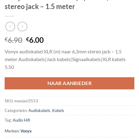
stereo jack – 1.5 meter
Oorspronkelijke
Huidige
6.90
6.00
€
€
prijs
prijs
Vonyx audiokabel XLR (m) naar 6,3mm stereo jack – 1.5
was:
is:
meter Audiokabels|Jack kabels|Signaalkabels|XLR kabels
€6.90.
€6.00.
5.50
NAAR AANBIEDER
SKU:
maxiaxi3553
Categorieën:
Audiokabels
,
Kabels
Tag:
Audio Hifi
Merken:
Vonyx