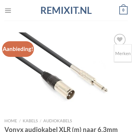
Ga
REMIXIT.NL
0
naar
inhoud
Aanbieding!
Merken
Toevoegen
aan
wenslijst
HOME
/
KABELS
/
AUDIOKABELS
Vonyx audiokabel XLR (m) naar 6,3mm