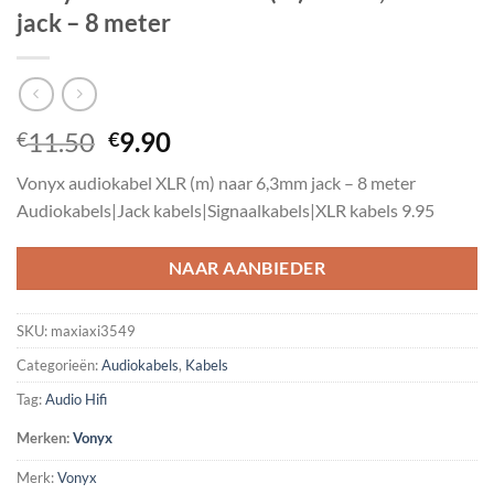
jack – 8 meter
Oorspronkelijke
Huidige
11.50
9.90
€
€
prijs
prijs
Vonyx audiokabel XLR (m) naar 6,3mm jack – 8 meter
was:
is:
Audiokabels|Jack kabels|Signaalkabels|XLR kabels 9.95
€11.50.
€9.90.
NAAR AANBIEDER
SKU:
maxiaxi3549
Categorieën:
Audiokabels
,
Kabels
Tag:
Audio Hifi
Merken:
Vonyx
Merk:
Vonyx