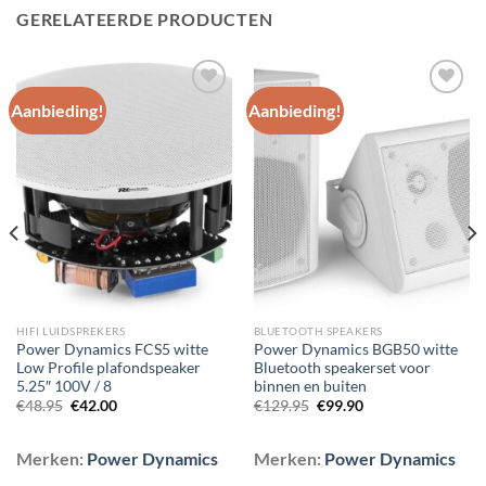
GERELATEERDE PRODUCTEN
Aanbieding!
Aanbieding!
Toevoegen
Toevoegen
aan
aan
wenslijst
wenslijst
HIFI LUIDSPREKERS
BLUETOOTH SPEAKERS
Power Dynamics FCS5 witte
Power Dynamics BGB50 witte
Low Profile plafondspeaker
Bluetooth speakerset voor
5.25″ 100V / 8
binnen en buiten
Oorspronkelijke
Huidige
Oorspronkelijke
Huidige
€
48.95
€
42.00
€
129.95
€
99.90
prijs
prijs
prijs
prijs
was:
is:
was:
is:
€48.95.
€42.00.
€129.95.
€99.90.
Merken:
Power Dynamics
Merken:
Power Dynamics