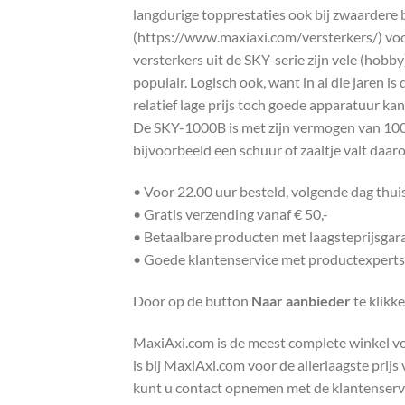
langdurige topprestaties ook bij zwaardere b
(https://www.maxiaxi.com/versterkers/) voor
versterkers uit de SKY-serie zijn vele (hob
populair. Logisch ook, want in al die jaren 
relatief lage prijs toch goede apparatuur ka
De SKY-1000B is met zijn vermogen van 1000
bijvoorbeeld een schuur of zaaltje valt daa
• Voor 22.00 uur besteld, volgende dag thu
• Gratis verzending vanaf € 50,-
• Betaalbare producten met laagsteprijsgar
• Goede klantenservice met productexperts
Door op de button
Naar aanbieder
te klikk
MaxiAxi.com is de meest complete winkel voor
is bij MaxiAxi.com voor de allerlaagste prij
kunt u contact opnemen met de klantenservic