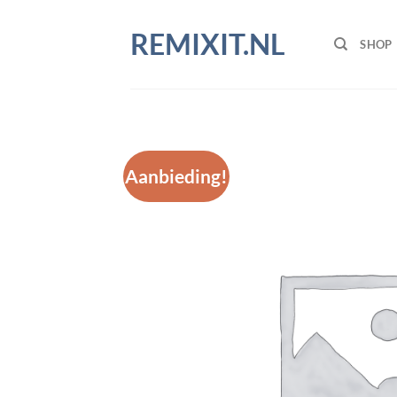
Ga
naar
REMIXIT.NL
SHOP
inhoud
Aanbieding!