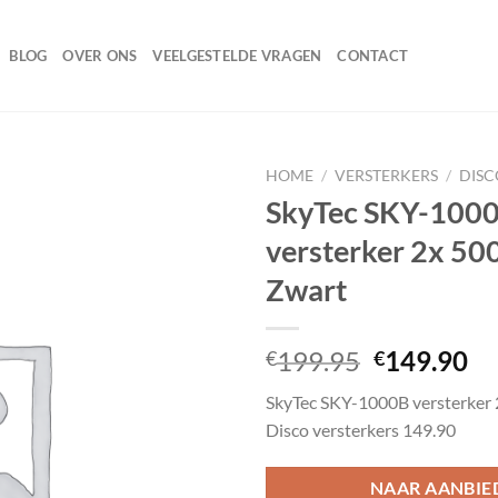
BLOG
OVER ONS
VEELGESTELDE VRAGEN
CONTACT
HOME
/
VERSTERKERS
/
DISC
SkyTec SKY-100
versterker 2x 5
Toevoegen
Zwart
aan
wenslijst
Oorspronk
Hu
199.95
149.90
€
€
prijs
pr
SkyTec SKY-1000B versterker
was:
is:
Disco versterkers 149.90
€199.95.
€1
NAAR AANBIE