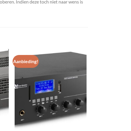
roberen. Indien deze toch niet naar wens is
Aanbieding!
gen
Toevoegen
aan
st
wenslijst