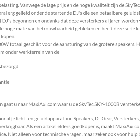
elasting. Vanwege de lage prijs en de hoge kwaliteit zijn de SkyTe
al erg geliefd onder de startende DJ's die een betaalbare geluidsi
by) DJ's begonnen en ondanks dat deze versterkers al jaren worden
is de hoge mate van betrouwbaarheid gebleken en heeft deze serie 
n kopen.
W totaal geschikt voor de aansturing van de grotere speakers. He
rom onder werkterrein van de
isbezorgd
antie
en gaat u naar MaxiAxi.com waar u de SkyTec SKY-1000B versterke
 al je licht- en geluidapparatuur. Speakers, DJ Gear, Versterkers
s verkrijgbaar. Als een artikel elders goedkoper is, maakt MaxiAxi.
e. Niet alleen voor technische vragen, maar zeker ook voor hulp 