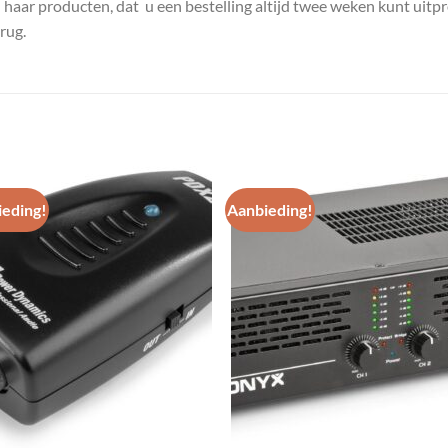
n haar producten, dat u een bestelling altijd twee weken kunt uitp
rug.
eding!
Aanbieding!
Toevoegen
Toevoe
aan
aan
wenslijst
wenslij