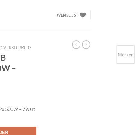
WENSLIJST
O VERSTERKERS
Merken
0B
00W –
elijke
idige
ijs
 2x 500W – Zwart
49.90.
DER