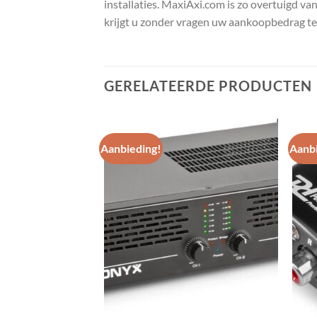
installaties. MaxiAxi.com is zo overtuigd va
krijgt u zonder vragen uw aankoopbedrag te
GERELATEERDE PRODUCTEN
Aanbieding!
Aanbi
Toevoegen
Toevoegen
aan
aan
wenslijst
wenslijst