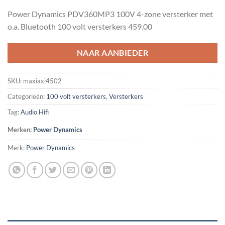
prijs
prijs
Power Dynamics PDV360MP3 100V 4-zone versterker met
was:
is:
o.a. Bluetooth 100 volt versterkers 459.00
€649.00.
€539.00.
NAAR AANBIEDER
SKU:
maxiaxi4502
Categorieën:
100 volt versterkers
,
Versterkers
Tag:
Audio Hifi
Merken:
Power Dynamics
Merk:
Power Dynamics