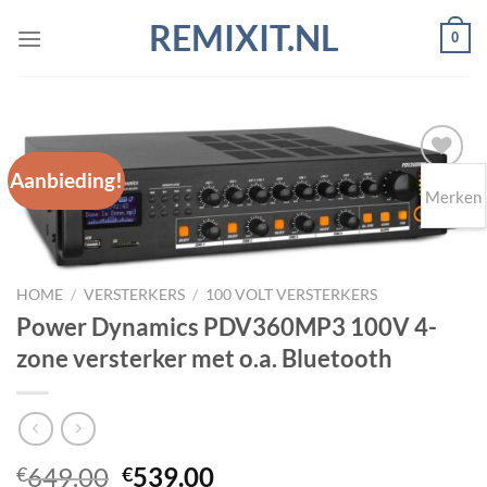
Ga
REMIXIT.NL
0
naar
inhoud
Aanbieding!
Merken
Toevoegen
aan
wenslijst
HOME
/
VERSTERKERS
/
100 VOLT VERSTERKERS
Power Dynamics PDV360MP3 100V 4-
zone versterker met o.a. Bluetooth
Oorspronkelijke
Huidige
649.00
539.00
€
€