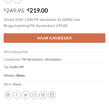
Oorspronkelijke
Huidige
249.95
219.00
€
€
prijs
prijs
Vonyx VXA-1200 PA versterker 2x 600W met
was:
is:
Brugschakeling PA Versterkers 199.00
€249.95.
€219.00.
NAAR AANBIEDER
SKU:
maxiaxi346
Categorieën:
PA Versterkers
,
Versterkers
Tag:
Audio Hifi
Merken:
Vonyx
Merk:
Vonyx