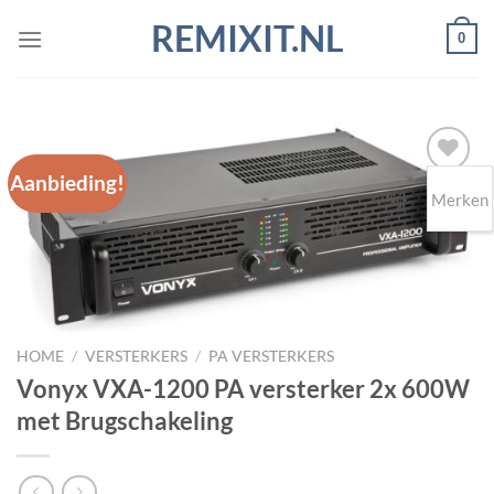
Ga
REMIXIT.NL
0
naar
inhoud
Aanbieding!
Merken
Toevoegen
aan
wenslijst
HOME
/
VERSTERKERS
/
PA VERSTERKERS
Vonyx VXA-1200 PA versterker 2x 600W
met Brugschakeling