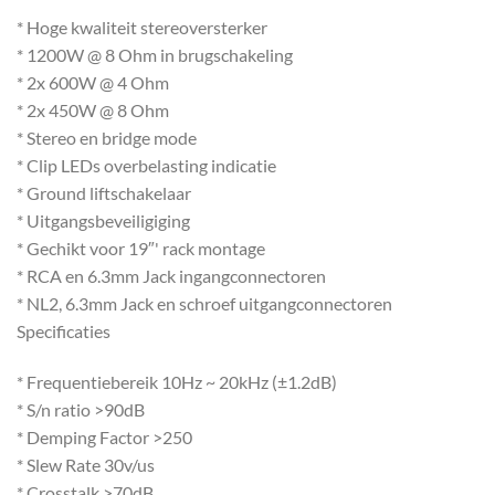
* Hoge kwaliteit stereoversterker
* 1200W @ 8 Ohm in brugschakeling
* 2x 600W @ 4 Ohm
* 2x 450W @ 8 Ohm
* Stereo en bridge mode
* Clip LEDs overbelasting indicatie
* Ground liftschakelaar
* Uitgangsbeveiligiging
* Gechikt voor 19″' rack montage
* RCA en 6.3mm Jack ingangconnectoren
* NL2, 6.3mm Jack en schroef uitgangconnectoren
Specificaties
* Frequentiebereik 10Hz ~ 20kHz (±1.2dB)
* S/n ratio >90dB
* Demping Factor >250
* Slew Rate 30v/us
* Crosstalk >70dB