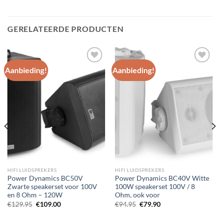
GERELATEERDE PRODUCTEN
Aanbieding!
Aanbieding!
Toevoegen
Toevoegen
aan
aan
wenslijst
wenslijst
HIFI LUIDSPREKERS
HIFI LUIDSPREKERS
Power Dynamics BC50V
Power Dynamics BC40V Witte
Zwarte speakerset voor 100V
100W speakerset 100V / 8
en 8 Ohm – 120W
Ohm, ook voor
Oorspronkelijke
Huidige
Oorspronkelijke
Huidige
€
129.95
€
109.00
€
94.95
€
79.90
prijs
prijs
prijs
prijs
was:
is:
was:
is: