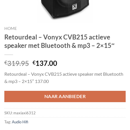
HOME
Retourdeal – Vonyx CVB215 actieve
speaker met Bluetooth & mp3 – 2×15″
Oorspronkelijke
Huidige
319.95
137.00
€
€
prijs
prijs
Retourdeal – Vonyx CVB215 actieve speaker met Bluetooth
was:
is:
& mp3 – 2×15″ 137.00
€319.95.
€137.00.
NAAR AANBIEDER
SKU:
maxiaxi6312
Tag:
Audio Hifi