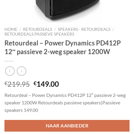
HOME
/
RETOURDEALS
/
SPEAKERS - RETOURDEALS
/
RETOURDEALS PASSIEVE SPEAKERS
Retourdeal – Power Dynamics PD412P
12″ passieve 2-weg speaker 1200W
Oorspronkelijke
Huidige
219.95
149.00
€
€
prijs
prijs
Retourdeal – Power Dynamics PD412P 12″ passieve 2-weg
was:
is:
speaker 1200W Retourdeals passieve speakers|Passieve
€219.95.
€149.00.
speakers 149.00
NAAR AANBIEDER