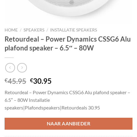
HOME
/
SPEAKERS
/
INSTALLATIE SPEAKERS
Retourdeal – Power Dynamics CSSG6 Alu
plafond speaker – 6.5″ – 80W
Oorspronkelijke
Huidige
45.95
30.95
€
€
prijs
prijs
Retourdeal – Power Dynamics CSSG6 Alu plafond speaker –
was:
is:
6.5″ – 80W Installatie
€45.95.
€30.95.
speakers|Plafondspeakers|Retourdeals 30.95
NAAR AANBIEDER