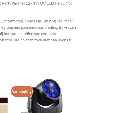
ght PartyPar met 12x 1W UV LED's en DMX
, Lichteffecten, Home HiFi en nog veel meer
com graag een passende aanbieding. Bij vragen
bij het samenstellen van complete
roberen. Indien deze toch niet naar wens is
Aanbieding!
gen
Toevoegen
aan
st
wenslijst