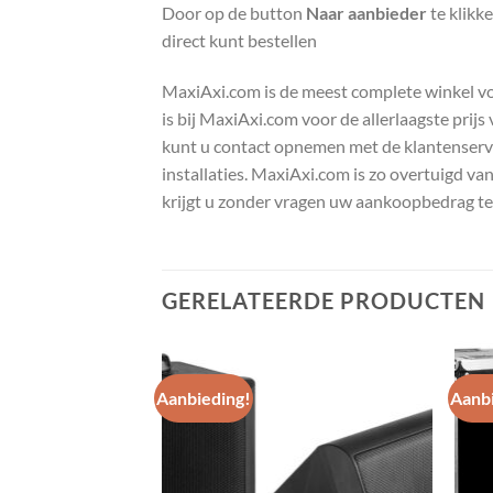
Door op de button
Naar aanbieder
te klikk
direct kunt bestellen
MaxiAxi.com is de meest complete winkel voor
is bij MaxiAxi.com voor de allerlaagste prij
kunt u contact opnemen met de klantenservic
installaties. MaxiAxi.com is zo overtuigd va
krijgt u zonder vragen uw aankoopbedrag te
GERELATEERDE PRODUCTEN
Aanbieding!
Aanbi
Toevoegen
Toevoegen
aan
aan
wenslijst
wenslijst