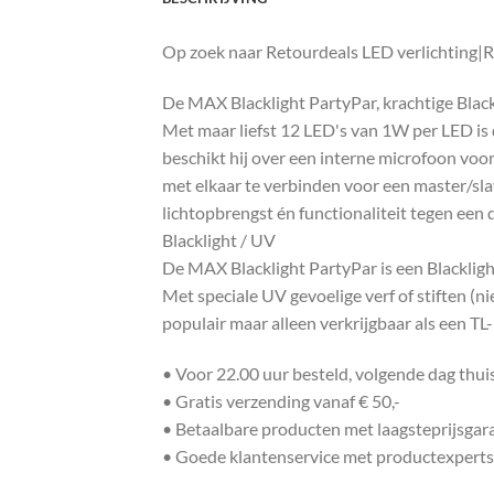
Op zoek naar Retourdeals LED verlichting|R
De MAX Blacklight PartyPar, krachtige Black
Met maar liefst 12 LED's van 1W per LED is 
beschikt hij over een interne microfoon voo
met elkaar te verbinden voor een master/slave
lichtopbrengst én functionaliteit tegen een de
Blacklight / UV
De MAX Blacklight PartyPar is een Blacklight
Met speciale UV gevoelige verf of stiften (n
populair maar alleen verkrijgbaar als een TL
• Voor 22.00 uur besteld, volgende dag thu
• Gratis verzending vanaf € 50,-
• Betaalbare producten met laagsteprijsgar
• Goede klantenservice met productexperts