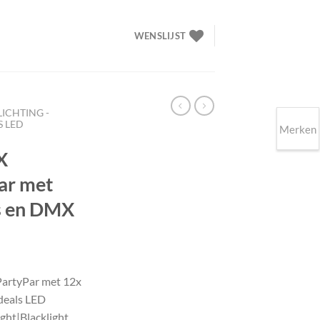
WENSLIJST
LICHTING -
 LED
Merken
X
Par met
s en DMX
lijke
ige
PartyPar met 12x
eals LED
67.
ight|Blacklight