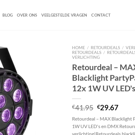
BLOG
OVER ONS
VEELGESTELDE VRAGEN
CONTACT
HOME
/
RETOURDEALS
/
VER
RETOURDEALS
/
RETOURDEALS
VERLICHTING
Retourdeal – MA
Toevoegen
Blacklight Party
aan
wenslijst
12x 1W UV LED'
Oorspronke
Huid
41.95
29.67
€
€
prijs
prijs
Retourdeal – MAX Blacklight 
was:
is:
1W UV LED's en DMX Retourd
€41.95.
€29.
verlichting|Retourdeals blackl