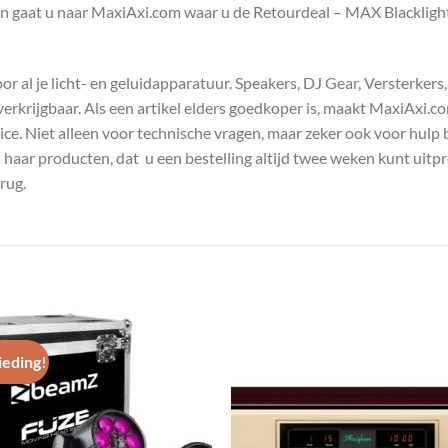
en gaat u naar MaxiAxi.com waar u de Retourdeal – MAX Blackli
 al je licht- en geluidapparatuur. Speakers, DJ Gear, Versterkers
s verkrijgbaar. Als een artikel elders goedkoper is, maakt MaxiAxi.
e. Niet alleen voor technische vragen, maar zeker ook voor hulp 
n haar producten, dat u een bestelling altijd twee weken kunt uitp
rug.
eding!
Toevoegen
Toevoe
aan
aan
wenslijst
wenslij