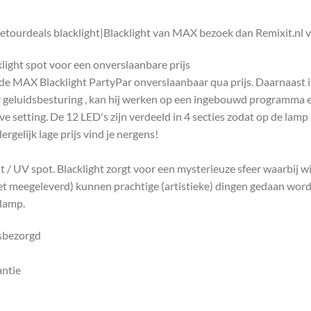
etourdeals blacklight|Blacklight van MAX bezoek dan Remixit.nl 
light spot voor een onverslaanbare prijs
de MAX Blacklight PartyPar onverslaanbaar qua prijs. Daarnaast i
r geluidsbesturing , kan hij werken op een ingebouwd programma e
 setting. De 12 LED's zijn verdeeld in 4 secties zodat op de lamp ze
rgelijk lage prijs vind je nergens!
 / UV spot. Blacklight zorgt voor een mysterieuze sfeer waarbij w
iet meegeleverd) kunnen prachtige (artistieke) dingen gedaan worde
-lamp.
isbezorgd
antie