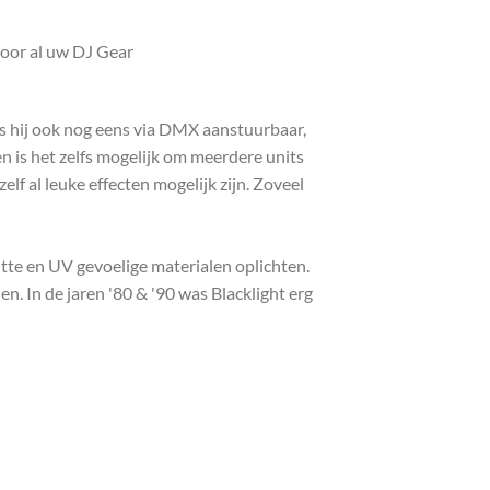
voor al uw DJ Gear
s hij ook nog eens via DMX aanstuurbaar,
n is het zelfs mogelijk om meerdere units
lf al leuke effecten mogelijk zijn. Zoveel
itte en UV gevoelige materialen oplichten.
n. In de jaren '80 & '90 was Blacklight erg