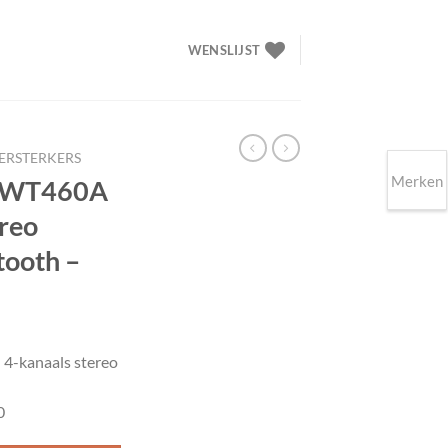
WENSLIJST
VERSTERKERS
Merken
s WT460A
ereo
tooth –
elijke
idige
ijs
4-kanaals stereo
69.00.
0