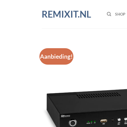
Ga
naar
REMIXIT.NL
SHOP
inhoud
Aanbieding!