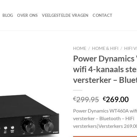
BLOG
OVER ONS
VEELGESTELDE VRAGEN
CONTACT
HOME
/
HOME & HIFI
/
HIFI 
Power Dynamic
wifi 4-kanaals st
Toevoegen
versterker – Blue
aan
wenslijst
Oorspronk
Hu
299.95
269.00
€
€
prijs
pr
Power Dynamics WT460A wifi 
was:
is:
versterker – Bluetooth – HiFi
€299.95.
€2
versterkers|Versterkers 269.0