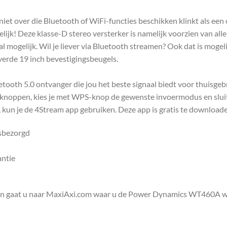
niet over die Bluetooth of WiFi-functies beschikken klinkt als 
ijk! Deze klasse-D stereo versterker is namelijk voorzien van alle 
al mogelijk. Wil je liever via Bluetooth streamen? Ook dat is mogel
erde 19 inch bevestigingsbeugels.
th 5.0 ontvanger die jou het beste signaal biedt voor thuisgebru
knoppen, kies je met WPS-knop de gewenste invoermodus en sluit 
, kun je de 4Stream app gebruiken. Deze app is gratis te download
isbezorgd
antie
en gaat u naar MaxiAxi.com waar u de Power Dynamics WT460A wif