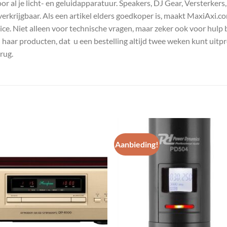
 al je licht- en geluidapparatuur. Speakers, DJ Gear, Versterkers
s verkrijgbaar. Als een artikel elders goedkoper is, maakt MaxiAxi.
e. Niet alleen voor technische vragen, maar zeker ook voor hulp 
n haar producten, dat u een bestelling altijd twee weken kunt uitp
rug.
Aanbieding!
Toevoegen
Toevoe
aan
aan
wenslijst
wenslij