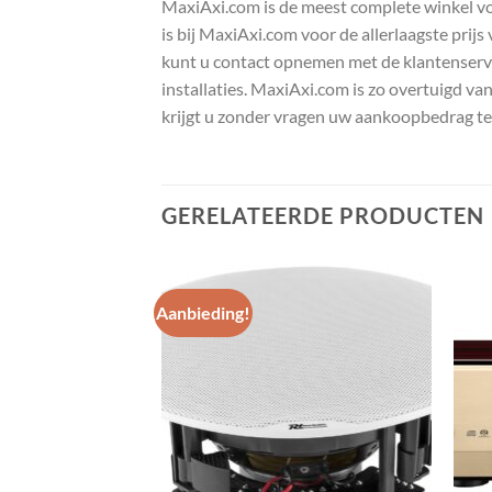
MaxiAxi.com is de meest complete winkel voor
is bij MaxiAxi.com voor de allerlaagste prij
kunt u contact opnemen met de klantenservic
installaties. MaxiAxi.com is zo overtuigd va
krijgt u zonder vragen uw aankoopbedrag te
GERELATEERDE PRODUCTEN
Aanbieding!
Toevoegen
Toevoegen
aan
aan
wenslijst
wenslijst