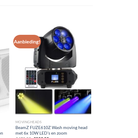
Aanbieding!
gen
Toevoegen
aan
st
wenslijst
MOVINGHEADS
BeamZ FUZE610Z Wash moving head
en
met 6x 10W LED's en zoom