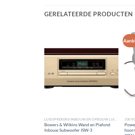
GERELATEERDE PRODUCTEN
Aanbi
Toevoegen
Toevoegen
aan
aan
wenslijst
wenslijst
LUIDSPREKERS/INBOUW EN OPBOUW LUIDSPREKERS/WAND INBOUW SUBWOOFERS
100 V
BC40V Zwarte 100W
Bowers & Wilkins Wand en Plafond
Powe
8 Ohm, ook voor
Inbouw Subwoofer ISW-3
hoorn