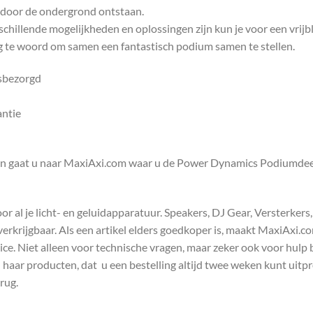
 door de ondergrond ontstaan.
hillende mogelijkheden en oplossingen zijn kun je voor een vrijb
ag te woord om samen een fantastisch podium samen te stellen.
isbezorgd
antie
en gaat u naar MaxiAxi.com waar u de Power Dynamics Podiumdeel Se
 al je licht- en geluidapparatuur. Speakers, DJ Gear, Versterkers
s verkrijgbaar. Als een artikel elders goedkoper is, maakt MaxiAxi.
e. Niet alleen voor technische vragen, maar zeker ook voor hulp 
n haar producten, dat u een bestelling altijd twee weken kunt uitp
rug.