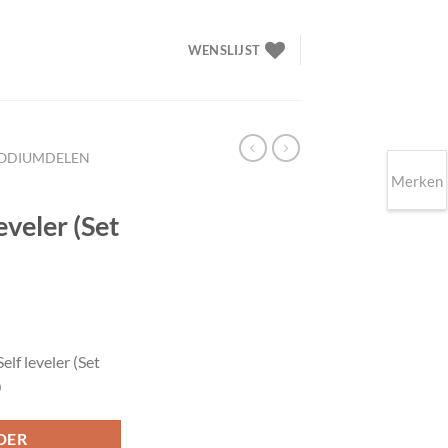
WENSLIJST
ODIUMDELEN
Merken
eveler (Set
lijke
ige
f leveler (Set
0
00.
DER