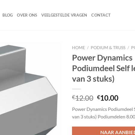
BLOG
OVER ONS
VEELGESTELDE VRAGEN
CONTACT
HOME
/
PODIUM & TRUSS
/
P
Power Dynamics
Podiumdeel Self l
Toevoegen
van 3 stuks)
aan
wenslijst
Oorspronke
Huid
12.00
10.00
€
€
prijs
prijs
Power Dynamics Podiumdeel Sel
was:
is:
van 3 stuks) Podiumdelen 8.0
€12.00.
€10.
NAAR AANBIE