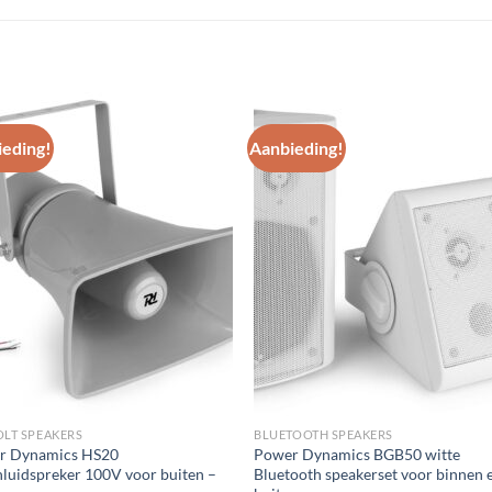
eding!
Aanbieding!
Toevoegen
Toevoe
aan
aan
wenslijst
wenslij
OLT SPEAKERS
BLUETOOTH SPEAKERS
r Dynamics HS20
Power Dynamics BGB50 witte
luidspreker 100V voor buiten –
Bluetooth speakerset voor binnen 