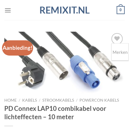
Ga
REMIXIT.NL
0
naar
inhoud
Aanbieding!
Merken
Toevoegen
aan
wenslijst
HOME
/
KABELS
/
STROOMKABELS
/
POWERCON KABELS
PD Connex LAP10 combikabel voor
lichteffecten – 10 meter