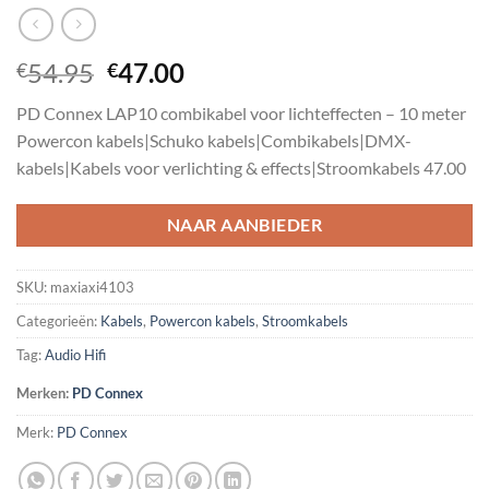
Oorspronkelijke
Huidige
54.95
47.00
€
€
prijs
prijs
PD Connex LAP10 combikabel voor lichteffecten – 10 meter
was:
is:
Powercon kabels|Schuko kabels|Combikabels|DMX-
€54.95.
€47.00.
kabels|Kabels voor verlichting & effects|Stroomkabels 47.00
NAAR AANBIEDER
SKU:
maxiaxi4103
Categorieën:
Kabels
,
Powercon kabels
,
Stroomkabels
Tag:
Audio Hifi
Merken:
PD Connex
Merk:
PD Connex