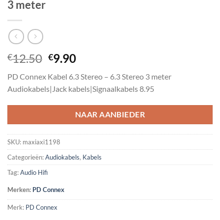
3 meter
Oorspronkelijke
Huidige
12.50
9.90
€
€
prijs
prijs
PD Connex Kabel 6.3 Stereo – 6.3 Stereo 3 meter
was:
is:
Audiokabels|Jack kabels|Signaalkabels 8.95
€12.50.
€9.90.
NAAR AANBIEDER
SKU:
maxiaxi1198
Categorieën:
Audiokabels
,
Kabels
Tag:
Audio Hifi
Merken:
PD Connex
Merk:
PD Connex