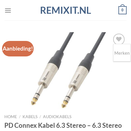
Ga
REMIXIT.NL
0
naar
inhoud
Aanbieding!
Merken
Toevoegen
aan
wenslijst
HOME
/
KABELS
/
AUDIOKABELS
PD Connex Kabel 6.3 Stereo – 6.3 Stereo