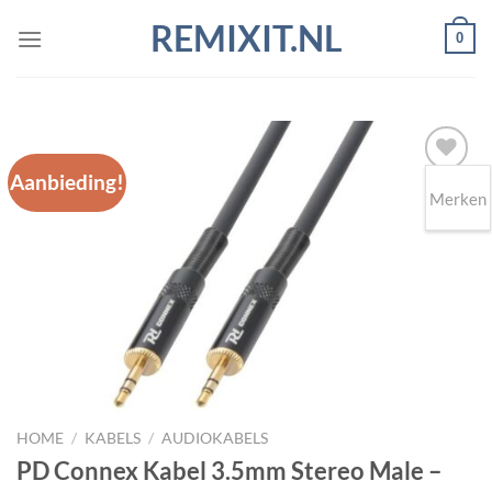
Ga
REMIXIT.NL
0
naar
inhoud
Aanbieding!
Merken
Toevoegen
aan
wenslijst
HOME
/
KABELS
/
AUDIOKABELS
PD Connex Kabel 3.5mm Stereo Male –