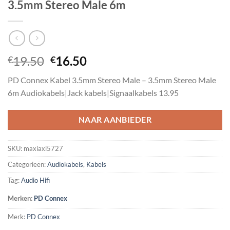
3.5mm Stereo Male 6m
Oorspronkelijke
Huidige
19.50
16.50
€
€
prijs
prijs
PD Connex Kabel 3.5mm Stereo Male – 3.5mm Stereo Male
was:
is:
6m Audiokabels|Jack kabels|Signaalkabels 13.95
€19.50.
€16.50.
NAAR AANBIEDER
SKU:
maxiaxi5727
Categorieën:
Audiokabels
,
Kabels
Tag:
Audio Hifi
Merken:
PD Connex
Merk:
PD Connex