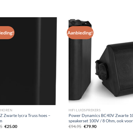
eding!
Aanbieding!
Toevoegen
Toevoe
aan
aan
wenslijst
wenslij
EHOREN
HIFI LUIDSPREKERS
 Zwarte lycra Truss hoes –
Power Dynamics BC40V Zwarte 
m
speakerset 100V / 8 Ohm, ook voo
Oorspronkelijke
Huidige
Oorspronkelijke
Huidige
95
€
25.00
€
94.95
€
79.90
prijs
prijs
prijs
prijs