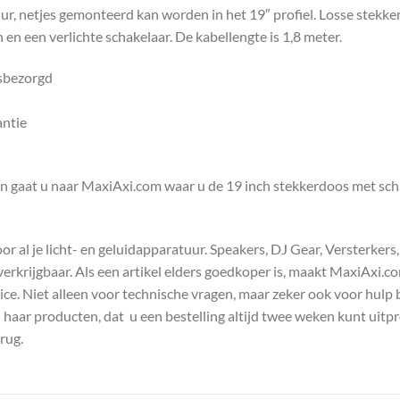
uur, netjes gemonteerd kan worden in het 19″ profiel. Losse stekk
en een verlichte schakelaar. De kabellengte is 1,8 meter.
isbezorgd
antie
en gaat u naar MaxiAxi.com waar u de 19 inch stekkerdoos met sch
 al je licht- en geluidapparatuur. Speakers, DJ Gear, Versterkers
s verkrijgbaar. Als een artikel elders goedkoper is, maakt MaxiAxi.
e. Niet alleen voor technische vragen, maar zeker ook voor hulp 
n haar producten, dat u een bestelling altijd twee weken kunt uitp
rug.