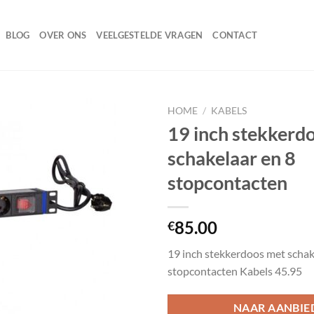
BLOG
OVER ONS
VEELGESTELDE VRAGEN
CONTACT
HOME
/
KABELS
19 inch stekkerd
schakelaar en 8
Toevoegen
stopcontacten
aan
wenslijst
85.00
€
19 inch stekkerdoos met schak
stopcontacten Kabels 45.95
NAAR AANBIE