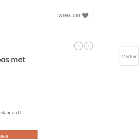
WENSLIJST
Merken
oos met
elaar en 8
DER