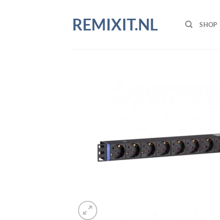
Ga
naar
REMIXIT.NL
SHOP
inhoud