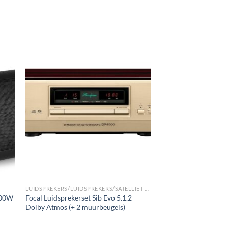
gen
Toevoegen
aan
st
wenslijst
LUIDSPREKERS/LUIDSPREKERS/SATELLIET EN SURROUND LUIDSPREKERS
100W
Focal Luidsprekerset Sib Evo 5.1.2
r
Dolby Atmos (+ 2 muurbeugels)