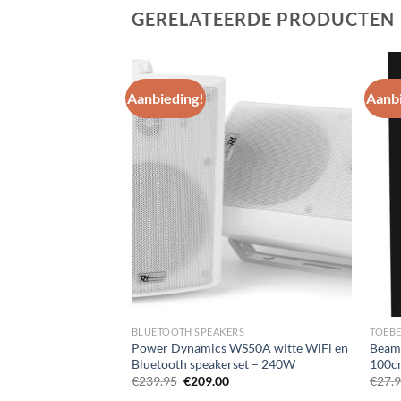
GERELATEERDE PRODUCTEN
Aanbieding!
Aanbi
Toevoegen
Toevoegen
aan
aan
wenslijst
wenslijst
BLUETOOTH SPEAKERS
TOEB
C50V Witte
Power Dynamics WS50A witte WiFi en
BeamZ
00V en 8 Ohm –
Bluetooth speakerset – 240W
100c
Oorspronkelijke
Huidige
€
239.95
€
209.00
€
27.
prijs
prijs
elijke
uidige