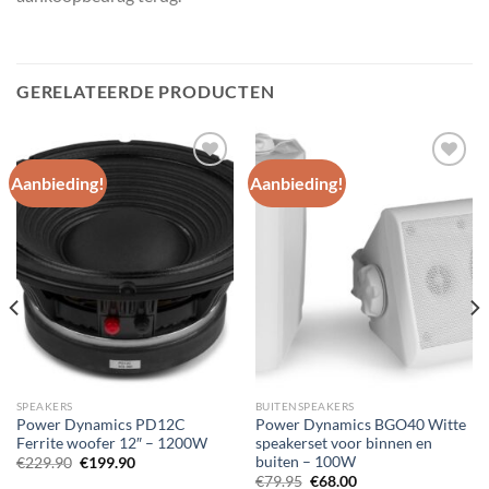
GERELATEERDE PRODUCTEN
Aanbieding!
Aanbieding!
Toevoegen
Toevoegen
aan
aan
wenslijst
wenslijst
SPEAKERS
BUITENSPEAKERS
Power Dynamics PD12C
Power Dynamics BGO40 Witte
Ferrite woofer 12″ – 1200W
speakerset voor binnen en
buiten – 100W
Oorspronkelijke
Huidige
€
229.90
€
199.90
prijs
prijs
Oorspronkelijke
Huidige
€
79.95
€
68.00