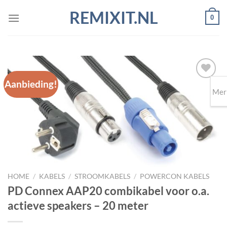
Ga
REMIXIT.NL
0
naar
inhoud
Aanbieding!
Mer
Toevoegen
aan
wenslijst
HOME
/
KABELS
/
STROOMKABELS
/
POWERCON KABELS
PD Connex AAP20 combikabel voor o.a.
actieve speakers – 20 meter