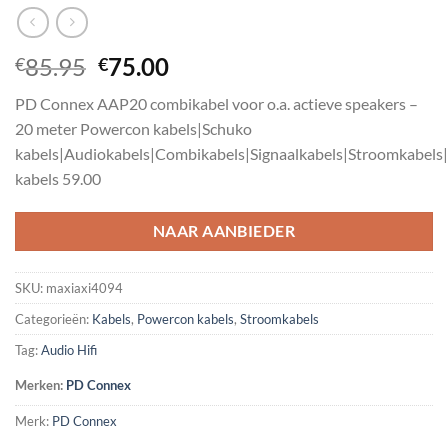
Oorspronkelijke
Huidige
85.95
75.00
€
€
prijs
prijs
PD Connex AAP20 combikabel voor o.a. actieve speakers –
was:
is:
20 meter Powercon kabels|Schuko
€85.95.
€75.00.
kabels|Audiokabels|Combikabels|Signaalkabels|Stroomkabels
kabels 59.00
NAAR AANBIEDER
SKU:
maxiaxi4094
Categorieën:
Kabels
,
Powercon kabels
,
Stroomkabels
Tag:
Audio Hifi
Merken:
PD Connex
Merk:
PD Connex