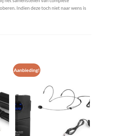
bij het samenstellen van complete
roberen. Indien deze toch niet naar wens is
Aanbieding!
gen
Toevoegen
aan
st
wenslijst