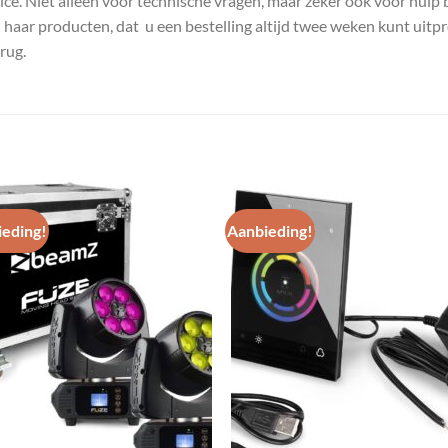
e. Niet alleen voor technische vragen, maar zeker ook voor hulp 
n haar producten, dat u een bestelling altijd twee weken kunt uitp
rug.
eding!
Aanbieding!
Toevoegen
Toevoe
aan
aan
wenslijst
wenslij