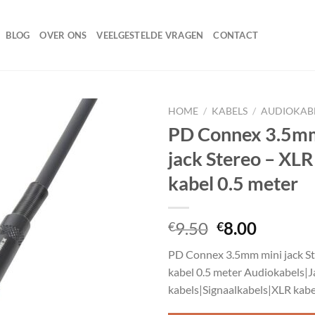
BLOG
OVER ONS
VEELGESTELDE VRAGEN
CONTACT
HOME
/
KABELS
/
AUDIOKAB
PD Connex 3.5m
jack Stereo – XL
Toevoegen
kabel 0.5 meter
aan
wenslijst
Oorspronkeli
Huidig
9.50
8.00
€
€
prijs
prijs
PD Connex 3.5mm mini jack S
was:
is:
kabel 0.5 meter Audiokabels|J
€9.50.
€8.00.
kabels|Signaalkabels|XLR kabe