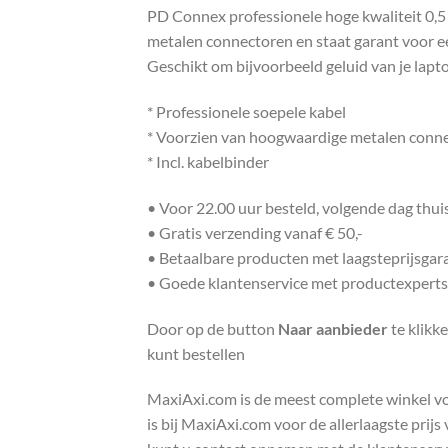
PD Connex professionele hoge kwaliteit 0,5 
metalen connectoren en staat garant voor ee
Geschikt om bijvoorbeeld geluid van je lapto
* Professionele soepele kabel
* Voorzien van hoogwaardige metalen conn
* Incl. kabelbinder
• Voor 22.00 uur besteld, volgende dag thu
• Gratis verzending vanaf € 50,-
• Betaalbare producten met laagsteprijsgar
• Goede klantenservice met productexperts
Door op de button
Naar aanbieder
te klikk
kunt bestellen
MaxiAxi.com is de meest complete winkel voor
is bij MaxiAxi.com voor de allerlaagste prij