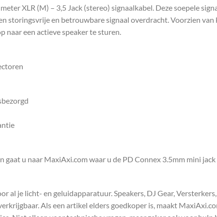
meter XLR (M) – 3,5 Jack (stereo) signaalkabel. Deze soepele sig
n storingsvrije en betrouwbare signaal overdracht. Voorzien van 
p naar een actieve speaker te sturen.
ectoren
isbezorgd
antie
en gaat u naar MaxiAxi.com waar u de PD Connex 3.5mm mini jack 
 al je licht- en geluidapparatuur. Speakers, DJ Gear, Versterkers
s verkrijgbaar. Als een artikel elders goedkoper is, maakt MaxiAxi.