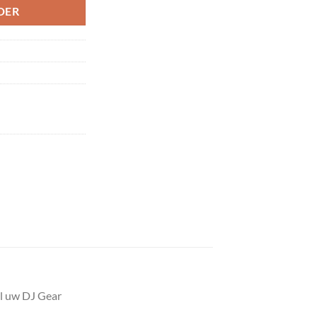
DER
al uw DJ Gear