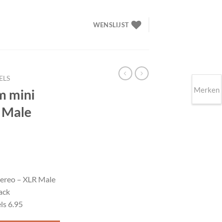
WENSLIJST
ELS
Merken
m mini
R Male
jke
e
tereo – XLR Male
ack
ls 6.95