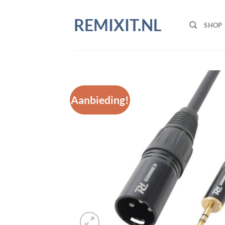
Ga
naar
REMIXIT.NL
SHOP
inhoud
Aanbieding!