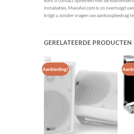
kunt u contact opnemen met de klantenservic
installaties. MaxiAxi.com is zo overtuigd va
krijgt u zonder vragen uw aankoopbedrag te
GERELATEERDE PRODUCTEN
Aanbieding!
Aanbi
Toevoegen
Toevoegen
aan
aan
wenslijst
wenslijst