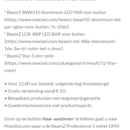
* BeamZ BWA410 Aluminium LED PAR voor buiten
(https://www.maxiaxi.com/beamz-bwa410-aluminium-led-
par-rgbw-voor-buiten-7x-10w/)
* BeamZ LCB-48IP LED BAR voor buiten
(https://www.maxiaxi.com/beamz-lcb-48ip-kleurenunit-
16x-3w-tri-color-led-s-dmx/)
* BeamZ Star-Color serie
(https://www.maxiaxi.com/catalogsearch/result/?q=Star-
color)
• Voor 22.00 uur besteld, volgende dag thuisbezorgd
• Gratis verzending vanaf € 50,-
• Betaalbare producten met laagsteprijsgarantie
• Goede klantenservice met productexperts
Door op de button
Naar aanbieder
te klikken gaat u naar
MaxiAxi.com waar u de BeamZ Professional 5 meter DMX