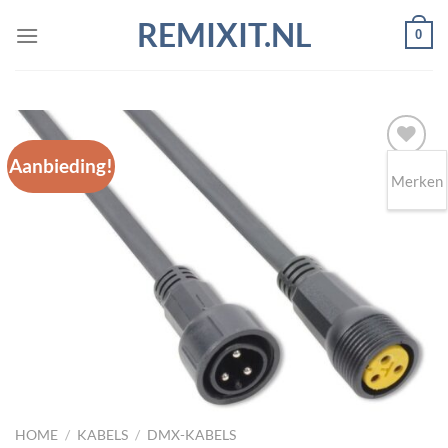
Ga
REMIXIT.NL
0
naar
inhoud
Aanbieding!
Merken
Toevoegen
aan
wenslijst
HOME
/
KABELS
/
DMX-KABELS