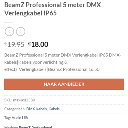
BeamZ Professional 5 meter DMX
Verlengkabel IP65
Oorspronkelijke
Huidige
19.95
18.00
€
€
prijs
prijs
BeamZ Professional 5 meter DMX Verlengkabel IP65 DMX-
was:
is:
kabels|Kabels voor verlichting &
€19.95.
€18.00.
effects|Verlengkabels|BeamZ Professional 16.50
NAAR AANBIEDER
SKU:
maxiaxi1580
Categorieën:
DMX-kabels
,
Kabels
Tag:
Audio Hifi
Merken:
BeamZ Professional