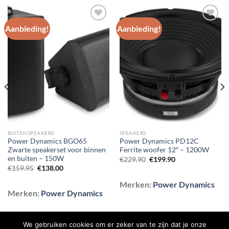
Aanbieding!
Aanbieding!
Toevoegen
Toevoegen
aan
aan
wenslijst
wenslijst
BUITENSPEAKERS
SPEAKERS
Power Dynamics BGO65
Power Dynamics PD12C
Zwarte speakerset voor binnen
Ferrite woofer 12″ – 1200W
en buiten – 150W
Oorspronkelijke
Huidige
€
229.90
€
199.90
prijs
prijs
Oorspronkelijke
Huidige
€
159.95
€
138.00
was:
is:
prijs
prijs
€229.90.
€199.90.
was:
is:
Merken:
Power Dynamics
€159.95.
€138.00.
Merken:
Power Dynamics
We gebruiken cookies om er zeker van te zijn dat je onze