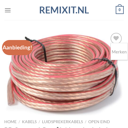
Ga
REMIXIT.NL
0
naar
inhoud
Aanbieding!
Merken
Toevoegen
aan
wenslijst
HOME
/
KABELS
/
LUIDSPREKERKABELS
/
OPEN EIND