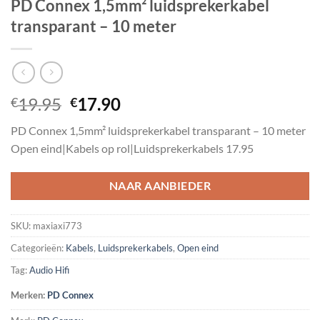
PD Connex 1,5mm² luidsprekerkabel
transparant – 10 meter
Oorspronkelijke
Huidige
19.95
17.90
€
€
prijs
prijs
PD Connex 1,5mm² luidsprekerkabel transparant – 10 meter
was:
is:
Open eind|Kabels op rol|Luidsprekerkabels 17.95
€19.95.
€17.90.
NAAR AANBIEDER
SKU:
maxiaxi773
Categorieën:
Kabels
,
Luidsprekerkabels
,
Open eind
Tag:
Audio Hifi
Merken:
PD Connex